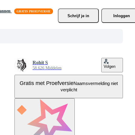
lannen
Schrijf je
 in
Inloggen
Rohit S
Volgen
58.626 Middelen
Gratis met Proefversie
Naamsvermelding niet
verplicht