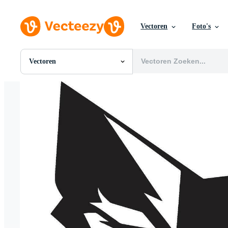
Vectoren
Foto's
Vectoren
Alle Afbeeldingen
Foto's
PNGs
PSDs
SVGs
Sjablonen
Vectoren
Videos
Motion graphics
Redactionele Afbeeldingen
Redactionele Evenementen