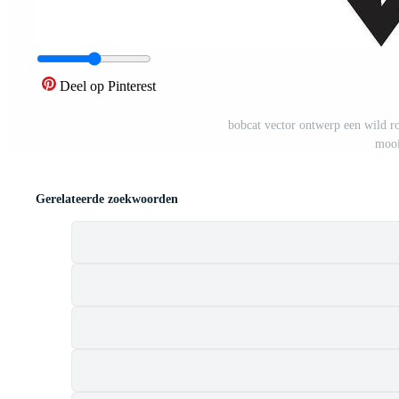
Deel op Pinterest
bobcat vector ontwerp een wild ro
mooi
Gerelateerde zoekwoorden