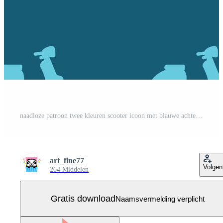
naadloze patroon twee kleuren scooter icoon met blauwe achtergrond Gratis Vector
art_fine77
Volgen
264 Middelen
Gratis download
Naamsvermelding verplicht