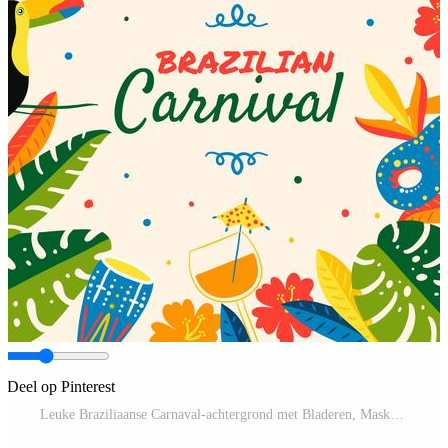
Deel op Pinterest
Leuke Braziliaanse Carnaval-achtergrond met Bladeren, Masker, Maraca, Bloem en Cocktails Pro-Vector en Pro-SVG