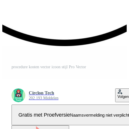
procedure kosten vector icoon stijl Pro Vector
Circlon Tech
Volgen
202.193 Middelen
Gratis met Proefversie
Naamsvermelding niet verplich