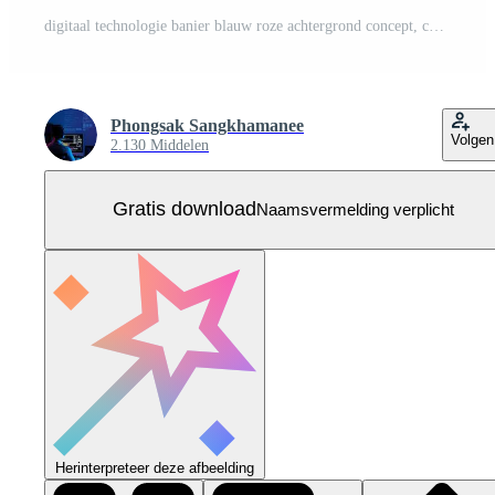
digitaal technologie banier blauw roze achtergrond concept, cyber technologie licht effect, abstract techniek, innovatie toekomst gegevens, internet netwerk, ai groot gegevens, lijnen dots verbinding, illustratie vector Gratis Vector
Phongsak Sangkhamanee
Volgen
2.130 Middelen
Gratis download
Naamsvermelding verplicht
Herinterpreteer deze afbeelding