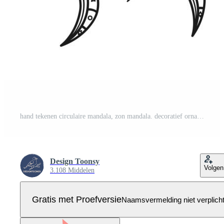
hand tekenen circulaire mandala, zon mandala. decoratief ornament in etnische oosterse stijl. kleurboek pagina. Pro Vector
Design Toonsy
Volgen
3.108 Middelen
Gratis met Proefversie
Naamsvermelding niet verplich