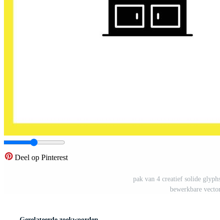
Deel op Pinterest
pak van 4 creatief solide glyp
bewerkbare vector
Gerelateerde zoekwoorden