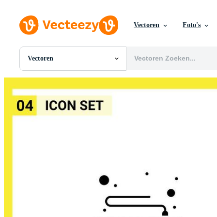
Vectoren
Foto's
Vectoren
Alle Afbeeldingen
Foto's
PNGs
PSDs
SVGs
Sjablonen
Vectoren
Videos
Motion graphics
Redactionele Afbeeldingen
Redactionele Evenementen