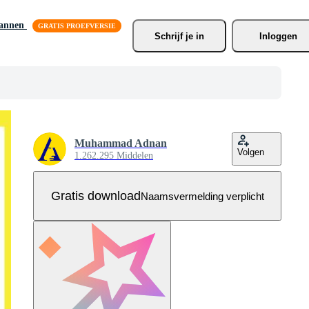
lannen
Schrijf je
 in
Inloggen
Muhammad Adnan
Volgen
1.262.295 Middelen
Gratis download
Naamsvermelding verplicht