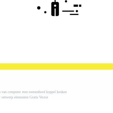
hs van computer eten toetsenbord koppel keuken
 ontwerp elementen Gratis Vector