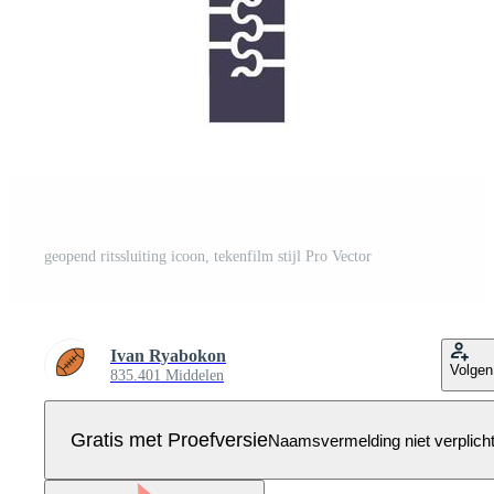
geopend ritssluiting icoon, tekenfilm stijl Pro Vector
Ivan Ryabokon
Volgen
835.401 Middelen
Gratis met Proefversie
Naamsvermelding niet verplich