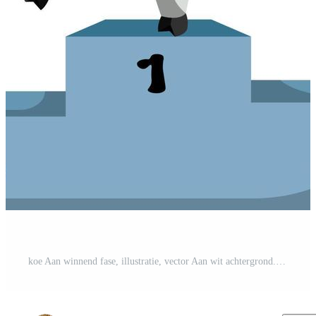
koe Aan winnend fase, illustratie, vector Aan wit achtergrond. Pro-Vector en Pro-SVG