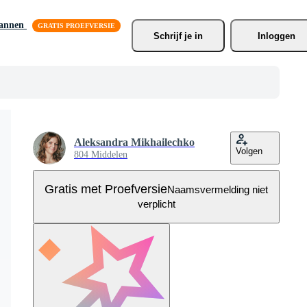
lannen
Schrijf je
 in
Inloggen
Aleksandra Mikhailechko
Volgen
804 Middelen
Gratis met Proefversie
Naamsvermelding niet
verplicht