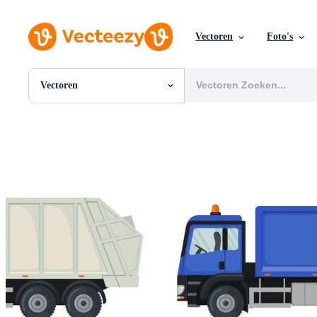
Vectoren
Foto's
Vectoren
Alle Afbeeldingen
Foto's
PNGs
PSDs
SVGs
Sjablonen
Vectoren
Videos
Motion graphics
Redactionele Afbeeldingen
Redactionele Evenementen