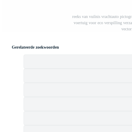
reeks van vuilnis vrachtauto pictog
voertuig voor eco verspilling verz
vector
Gerelateerde zoekwoorden