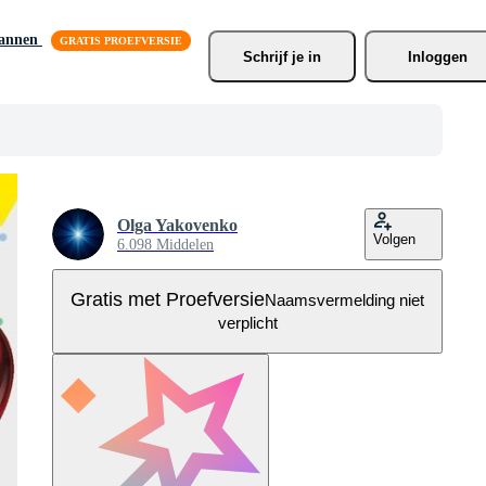
lannen
Schrijf je
 in
Inloggen
Olga Yakovenko
Volgen
6.098 Middelen
Gratis met Proefversie
Naamsvermelding niet
verplicht