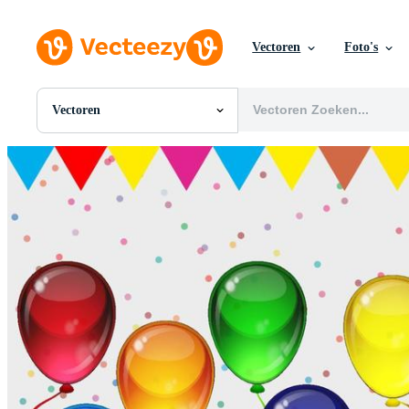
Vectoren
Foto's
Vectoren
Alle Afbeeldingen
Foto's
PNGs
PSDs
SVGs
Sjablonen
Vectoren
Videos
Motion graphics
Redactionele Afbeeldingen
Redactionele Evenementen