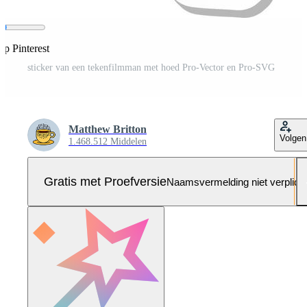
op Pinterest
sticker van een tekenfilmman met hoed Pro-Vector en Pro-SVG
Matthew Britton
Volgen
1.468.512 Middelen
Gratis met Proefversie
Naamsvermelding niet verplich