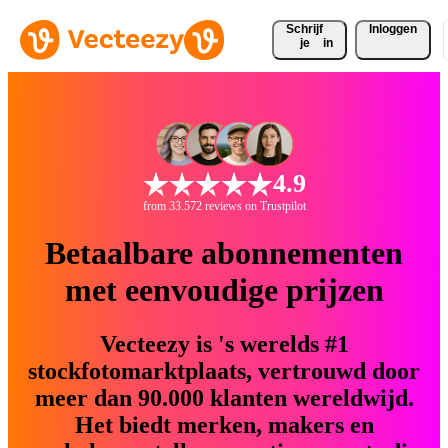
Schrijf 
Inloggen
je
in
4.9
from 33.572 reviews on Trustpilot
Betaalbare abonnementen
met eenvoudige prijzen
Vecteezy is 's werelds #1
stockfotomarktplaats, vertrouwd door
meer dan 90.000 klanten wereldwijd.
Het biedt merken, makers en