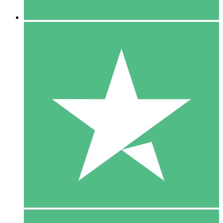
5 Downloaden
15
US$
00
10 Downloaden
20
US$
00