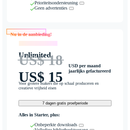
Prioriteitsondersteuning
Geen advertenties
Nu in de aanbieding!
Nu in de aanbieding!
Unlimited
US$ 18
USD per maand
jaarlijks gefactureerd
US$ 15
Voor grotere makers die op schaal produceren en
creatieve vrijheid eisen
7 dagen gratis proefperiode
Alles in Starter, plus:
Onbeperkte downloads
Volledige bibliotheektoegang