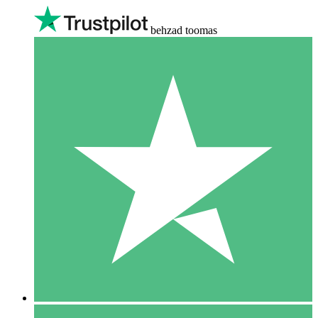
behzad toomas