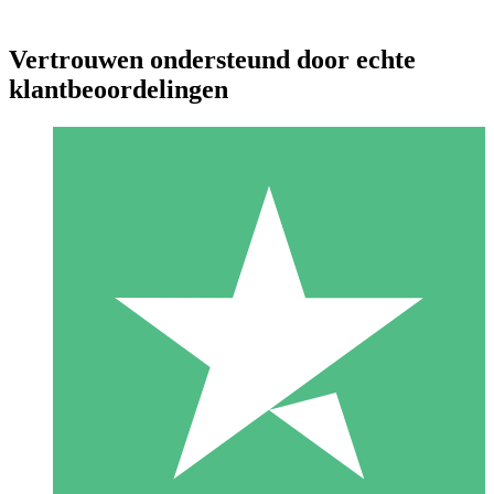
Vertrouwen ondersteund door echte
klantbeoordelingen
Individuele Creditpakketten
Betaal per gebruik met downloadtegoeden. Geen maandelijkse
verplichting vereist.
1 Downloaden
10
US$
00