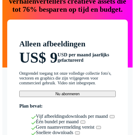
verhalenvertellers creatieve assets die
tot 76% besparen op tijd en budget.
Alleen afbeeldingen
US$ 9
USD per maand jaarlijks
gefactureerd
Ontgrendel toegang tot onze volledige collectie foto's,
vectoren en graphics die zijn vrijgegeven voor
commercieel gebruik. Video niet inbegrepen.
Nu abonneren
Plan bevat:
Vijf afbeeldingsdownloads per maand
Één bundel per maand
Geen naamsvermelding vereist
Snellere downloads