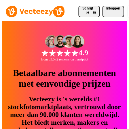
Schrijf 
Inloggen
je
in
4.9
from 33.572 reviews on Trustpilot
Betaalbare abonnementen
met eenvoudige prijzen
Vecteezy is 's werelds #1
stockfotomarktplaats, vertrouwd door
meer dan 90.000 klanten wereldwijd.
Het biedt merken, makers en