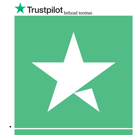
behzad toomas