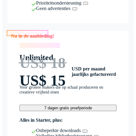
Prioriteitsondersteuning
Geen advertenties
Nu in de aanbieding!
Nu in de aanbieding!
Unlimited
US$ 18
USD per maand
jaarlijks gefactureerd
US$ 15
Voor grotere makers die op schaal produceren en
creatieve vrijheid eisen
7 dagen gratis proefperiode
Alles in Starter, plus:
Onbeperkte downloads
Volledige bibliotheektoegang