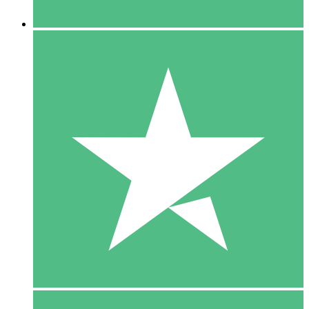
5 Downloaden
15
US$
00
10 Downloaden
20
US$
00