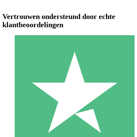
Vertrouwen ondersteund door echte
klantbeoordelingen
Individuele Creditpakketten
Betaal per gebruik met downloadtegoeden. Geen maandelijkse
verplichting vereist.
1 Downloaden
10
US$
00