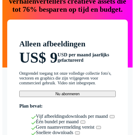
verhalenvertellers creatieve assets die
tot 76% besparen op tijd en budget.
Alleen afbeeldingen
US$ 9
USD per maand jaarlijks
gefactureerd
Ontgrendel toegang tot onze volledige collectie foto's,
vectoren en graphics die zijn vrijgegeven voor
commercieel gebruik. Video niet inbegrepen.
Nu abonneren
Plan bevat:
Vijf afbeeldingsdownloads per maand
Één bundel per maand
Geen naamsvermelding vereist
Snellere downloads