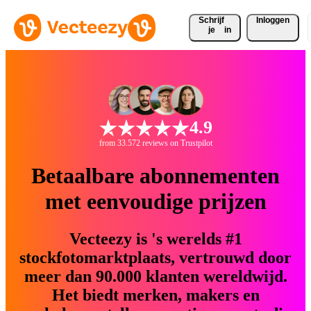
Schrijf 
Inloggen
je
in
4.9
from 33.572 reviews on Trustpilot
Betaalbare abonnementen
met eenvoudige prijzen
Vecteezy is 's werelds #1
stockfotomarktplaats, vertrouwd door
meer dan 90.000 klanten wereldwijd.
Het biedt merken, makers en