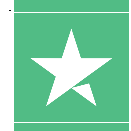
5 Downloaden
15
US$
00
10 Downloaden
20
US$
00