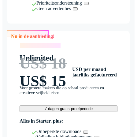
Prioriteitsondersteuning
Geen advertenties
Nu in de aanbieding!
Nu in de aanbieding!
Unlimited
US$ 18
USD per maand
jaarlijks gefactureerd
US$ 15
Voor grotere makers die op schaal produceren en
creatieve vrijheid eisen
7 dagen gratis proefperiode
Alles in Starter, plus:
Onbeperkte downloads
Volledige bibliotheektoegang