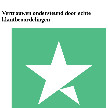
Vertrouwen ondersteund door echte
klantbeoordelingen
Individuele Creditpakketten
Betaal per gebruik met downloadtegoeden. Geen maandelijkse
verplichting vereist.
1 Downloaden
10
US$
00