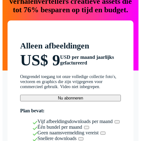
verhalenvertellers creatieve assets die
tot 76% besparen op tijd en budget.
Alleen afbeeldingen
US$ 9
USD per maand jaarlijks
gefactureerd
Ontgrendel toegang tot onze volledige collectie foto's,
vectoren en graphics die zijn vrijgegeven voor
commercieel gebruik. Video niet inbegrepen.
Nu abonneren
Plan bevat:
Vijf afbeeldingsdownloads per maand
Één bundel per maand
Geen naamsvermelding vereist
Snellere downloads