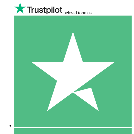
behzad toomas