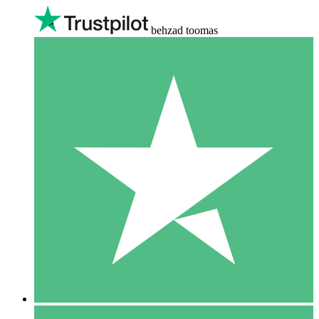
behzad toomas