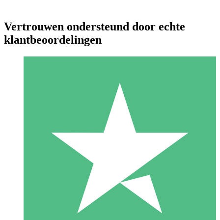
Vertrouwen ondersteund door echte
klantbeoordelingen
Individuele Creditpakketten
Betaal per gebruik met downloadtegoeden. Geen maandelijkse
verplichting vereist.
1 Downloaden
10
US$
00