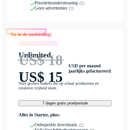
Prioriteitsondersteuning
Geen advertenties
Nu in de aanbieding!
Nu in de aanbieding!
Unlimited
US$ 18
USD per maand
jaarlijks gefactureerd
US$ 15
Voor grotere makers die op schaal produceren en
creatieve vrijheid eisen
7 dagen gratis proefperiode
Alles in Starter, plus:
Onbeperkte downloads
Volledige bibliotheektoegang