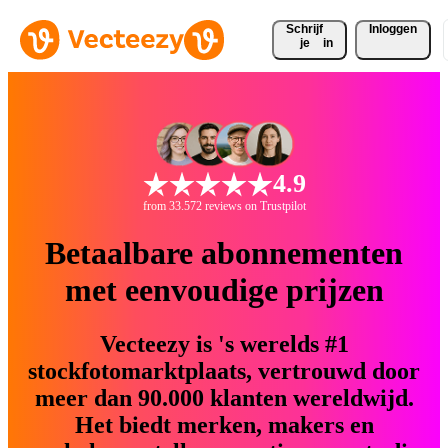
Schrijf 
Inloggen
je
in
4.9
from 33.572 reviews on Trustpilot
Betaalbare abonnementen
met eenvoudige prijzen
Vecteezy is 's werelds #1
stockfotomarktplaats, vertrouwd door
meer dan 90.000 klanten wereldwijd.
Het biedt merken, makers en