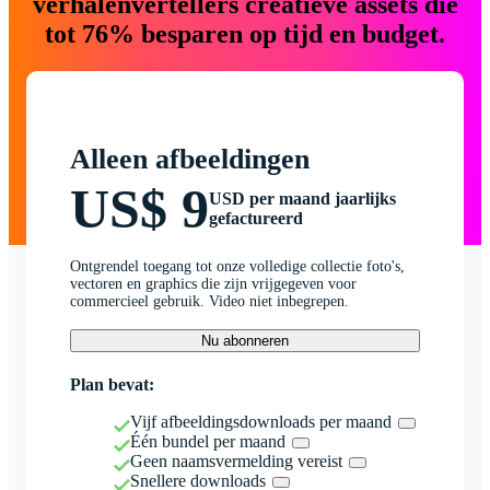
verhalenvertellers creatieve assets die
tot 76% besparen op tijd en budget.
Alleen afbeeldingen
US$ 9
USD per maand jaarlijks
gefactureerd
Ontgrendel toegang tot onze volledige collectie foto's,
vectoren en graphics die zijn vrijgegeven voor
commercieel gebruik. Video niet inbegrepen.
Nu abonneren
Plan bevat:
Vijf afbeeldingsdownloads per maand
Één bundel per maand
Geen naamsvermelding vereist
Snellere downloads