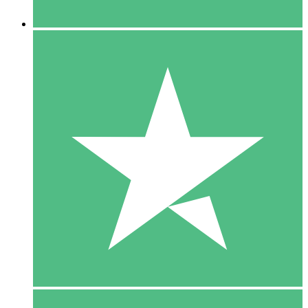
5 Downloaden
15
US$
00
10 Downloaden
20
US$
00