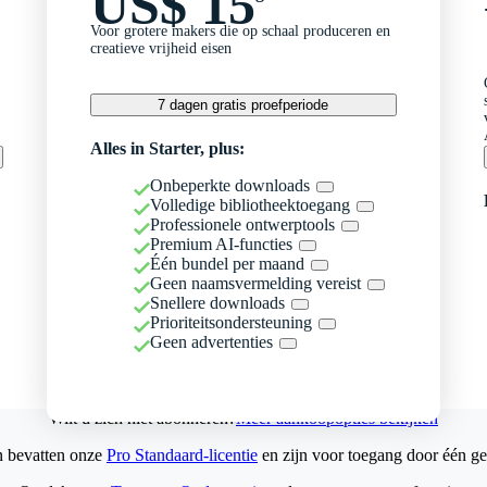
US$ 15
Voor grotere makers die op schaal produceren en
creatieve vrijheid eisen
7 dagen gratis proefperiode
Alles in Starter, plus:
Onbeperkte downloads
Volledige bibliotheektoegang
Professionele ontwerptools
Premium AI-functies
Één bundel per maand
Geen naamsvermelding vereist
Snellere downloads
Prioriteitsondersteuning
Geen advertenties
Wilt u zich niet abonneren?
Meer aankoopopties bekijken
n bevatten onze
Pro Standaard-licentie
en zijn voor toegang door één ge