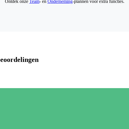
Ontdek onze
Team
- en
Onderneming
-plannen voor extra functies.
beoordelingen