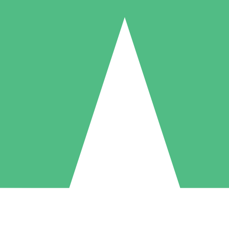
Individuele Creditpakketten
l per gebruik met downloadtegoeden. Geen maandelijkse verplichting ve
1 Downloaden
5 Downloaden
10 Downloaden
10
15
20
US$
00
US$
00
US$
00