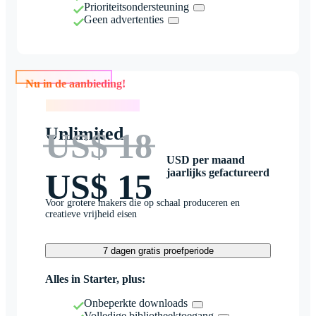
Prioriteitsondersteuning
Geen advertenties
Nu in de aanbieding!
Nu in de aanbieding!
Unlimited
US$ 18
USD per maand
jaarlijks gefactureerd
US$ 15
Voor grotere makers die op schaal produceren en
creatieve vrijheid eisen
7 dagen gratis proefperiode
Alles in Starter, plus:
Onbeperkte downloads
Volledige bibliotheektoegang