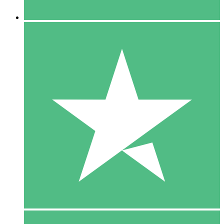
5 Downloaden
15
US$
00
10 Downloaden
20
US$
00