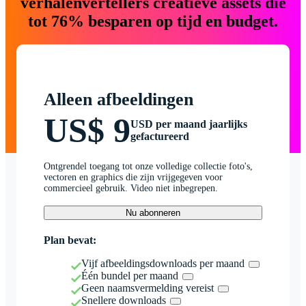
verhalenvertellers creatieve assets die
tot 76% besparen op tijd en budget.
Alleen afbeeldingen
US$ 9
USD per maand jaarlijks
gefactureerd
Ontgrendel toegang tot onze volledige collectie foto's,
vectoren en graphics die zijn vrijgegeven voor
commercieel gebruik. Video niet inbegrepen.
Nu abonneren
Plan bevat:
Vijf afbeeldingsdownloads per maand
Één bundel per maand
Geen naamsvermelding vereist
Snellere downloads