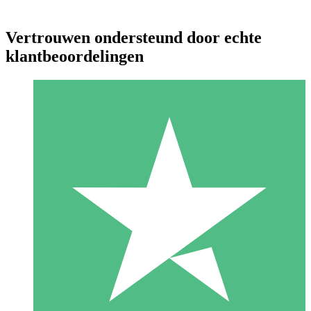
Vertrouwen ondersteund door echte
klantbeoordelingen
Individuele Creditpakketten
Betaal per gebruik met downloadtegoeden. Geen maandelijkse
verplichting vereist.
1 Downloaden
10
US$
00