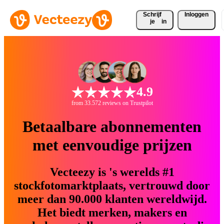
Schrijf 
Inloggen
je
in
4.9
from 33.572 reviews on Trustpilot
Betaalbare abonnementen
met eenvoudige prijzen
Vecteezy is 's werelds #1
stockfotomarktplaats, vertrouwd door
meer dan 90.000 klanten wereldwijd.
Het biedt merken, makers en