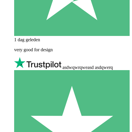
1 dag geleden
very good for design
asdwqwrqweasd asdqwerq