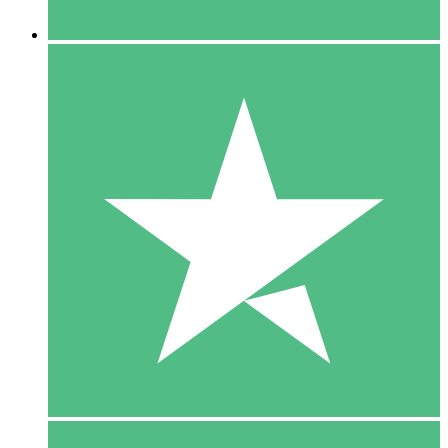
5 Downloaden
15
US$
00
10 Downloaden
20
US$
00