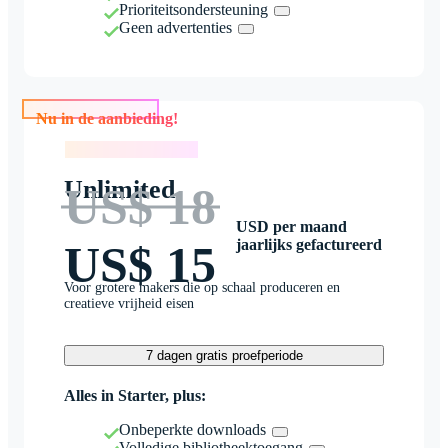
Prioriteitsondersteuning
Geen advertenties
Nu in de aanbieding!
Nu in de aanbieding!
Unlimited
US$ 18
USD per maand
jaarlijks gefactureerd
US$ 15
Voor grotere makers die op schaal produceren en
creatieve vrijheid eisen
7 dagen gratis proefperiode
Alles in Starter, plus:
Onbeperkte downloads
Volledige bibliotheektoegang