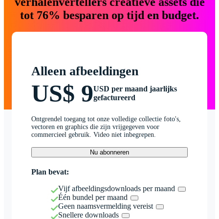
verhalenvertellers creatieve assets die
tot 76% besparen op tijd en budget.
Alleen afbeeldingen
US$ 9
USD per maand jaarlijks
gefactureerd
Ontgrendel toegang tot onze volledige collectie foto's,
vectoren en graphics die zijn vrijgegeven voor
commercieel gebruik. Video niet inbegrepen.
Nu abonneren
Plan bevat:
Vijf afbeeldingsdownloads per maand
Één bundel per maand
Geen naamsvermelding vereist
Snellere downloads