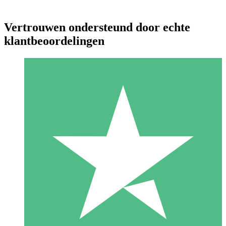
Vertrouwen ondersteund door echte
klantbeoordelingen
Individuele Creditpakketten
Betaal per gebruik met downloadtegoeden. Geen maandelijkse
verplichting vereist.
1 Downloaden
10
US$
00