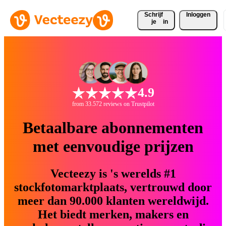
Schrijf 
Inloggen
je
in
4.9
from 33.572 reviews on Trustpilot
Betaalbare abonnementen
met eenvoudige prijzen
Vecteezy is 's werelds #1
stockfotomarktplaats, vertrouwd door
meer dan 90.000 klanten wereldwijd.
Het biedt merken, makers en