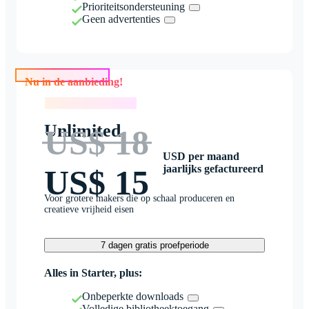
Prioriteitsondersteuning
Geen advertenties
Nu in de aanbieding!
Nu in de aanbieding!
Unlimited
US$ 18
USD per maand
jaarlijks gefactureerd
US$ 15
Voor grotere makers die op schaal produceren en
creatieve vrijheid eisen
7 dagen gratis proefperiode
Alles in Starter, plus:
Onbeperkte downloads
Volledige bibliotheektoegang