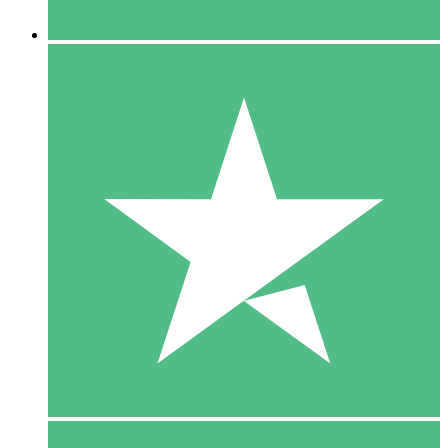
5 Downloaden
15
US$
00
10 Downloaden
20
US$
00