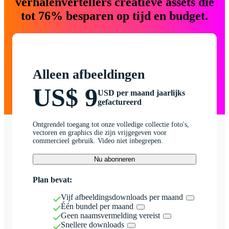
verhalenvertellers creatieve assets die
tot 76% besparen op tijd en budget.
Alleen afbeeldingen
US$ 9
USD per maand jaarlijks
gefactureerd
Ontgrendel toegang tot onze volledige collectie foto's,
vectoren en graphics die zijn vrijgegeven voor
commercieel gebruik. Video niet inbegrepen.
Nu abonneren
Plan bevat:
Vijf afbeeldingsdownloads per maand
Één bundel per maand
Geen naamsvermelding vereist
Snellere downloads