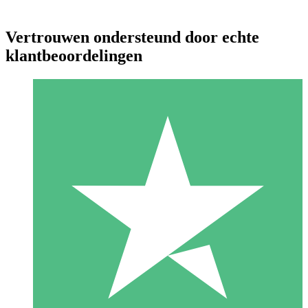
Vertrouwen ondersteund door echte
klantbeoordelingen
Individuele Creditpakketten
Betaal per gebruik met downloadtegoeden. Geen maandelijkse
verplichting vereist.
1 Downloaden
10
US$
00