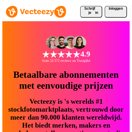
Schrijf 
Inloggen
je
in
4.9
from 33.572 reviews on Trustpilot
Betaalbare abonnementen
met eenvoudige prijzen
Vecteezy is 's werelds #1
stockfotomarktplaats, vertrouwd door
meer dan 90.000 klanten wereldwijd.
Het biedt merken, makers en