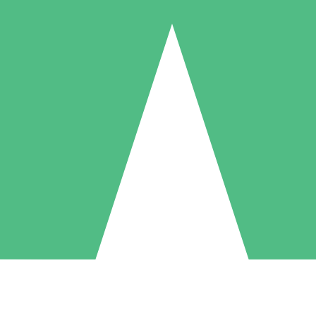
Individuele Creditpakketten
l per gebruik met downloadtegoeden. Geen maandelijkse verplichting ve
1 Downloaden
5 Downloaden
10 Downloaden
10
15
20
US$
00
US$
00
US$
00