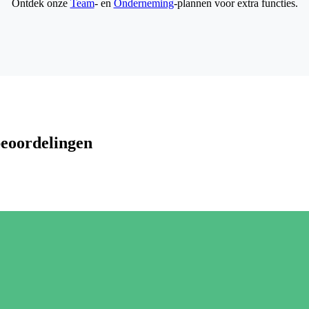
Ontdek onze
Team
- en
Onderneming
-plannen voor extra functies.
beoordelingen