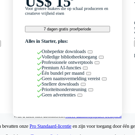
US$ 15
Voor grotere makers die op schaal produceren en
creatieve vrijheid eisen
7 dagen gratis proefperiode
Alles in Starter, plus:
Onbeperkte downloads
Volledige bibliotheektoegang
Professionele ontwerptools
Premium AI-functies
Één bundel per maand
Geen naamsvermelding vereist
Snellere downloads
Prioriteitsondersteuning
Geen advertenties
Wilt u zich niet abonneren?
Meer aankoopopties bekijken
n bevatten onze
Pro Standaard-licentie
en zijn voor toegang door één ge