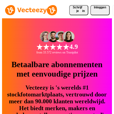
Schrijf 
Inloggen
je
in
4.9
from 33.572 reviews on Trustpilot
Betaalbare abonnementen
met eenvoudige prijzen
Vecteezy is 's werelds #1
stockfotomarktplaats, vertrouwd door
meer dan 90.000 klanten wereldwijd.
Het biedt merken, makers en