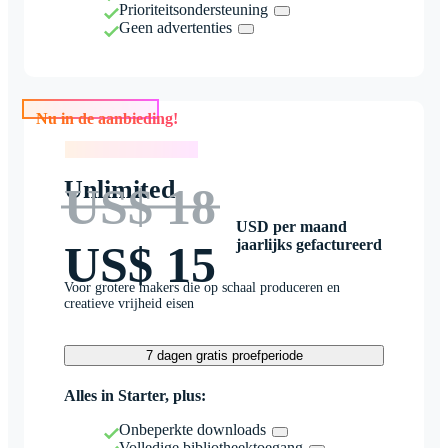
Prioriteitsondersteuning
Geen advertenties
Nu in de aanbieding!
Nu in de aanbieding!
Unlimited
US$ 18
USD per maand
jaarlijks gefactureerd
US$ 15
Voor grotere makers die op schaal produceren en
creatieve vrijheid eisen
7 dagen gratis proefperiode
Alles in Starter, plus:
Onbeperkte downloads
Volledige bibliotheektoegang