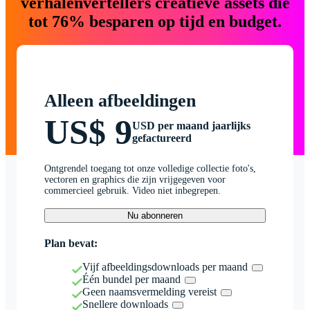
verhalenvertellers creatieve assets die
tot 76% besparen op tijd en budget.
Alleen afbeeldingen
US$ 9
USD per maand jaarlijks
gefactureerd
Ontgrendel toegang tot onze volledige collectie foto's,
vectoren en graphics die zijn vrijgegeven voor
commercieel gebruik. Video niet inbegrepen.
Nu abonneren
Plan bevat:
Vijf afbeeldingsdownloads per maand
Één bundel per maand
Geen naamsvermelding vereist
Snellere downloads