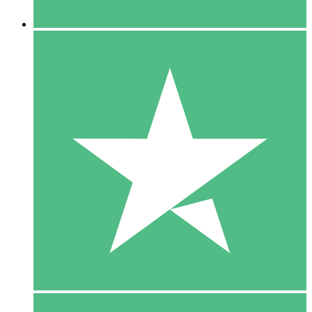
5 Downloaden
15
US$
00
10 Downloaden
20
US$
00