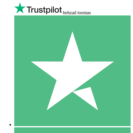
behzad toomas