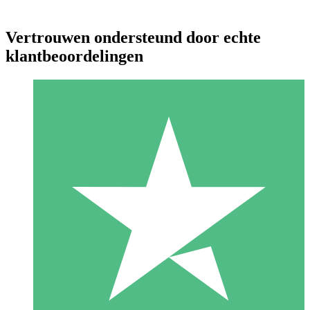
Vertrouwen ondersteund door echte
klantbeoordelingen
Individuele Creditpakketten
Betaal per gebruik met downloadtegoeden. Geen maandelijkse
verplichting vereist.
1 Downloaden
10
US$
00