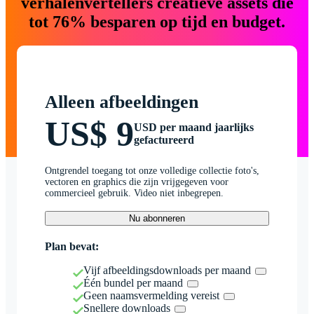
verhalenvertellers creatieve assets die
tot 76% besparen op tijd en budget.
Alleen afbeeldingen
US$ 9
USD per maand jaarlijks
gefactureerd
Ontgrendel toegang tot onze volledige collectie foto's,
vectoren en graphics die zijn vrijgegeven voor
commercieel gebruik. Video niet inbegrepen.
Nu abonneren
Plan bevat:
Vijf afbeeldingsdownloads per maand
Één bundel per maand
Geen naamsvermelding vereist
Snellere downloads