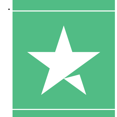
5 Downloaden
15
US$
00
10 Downloaden
20
US$
00