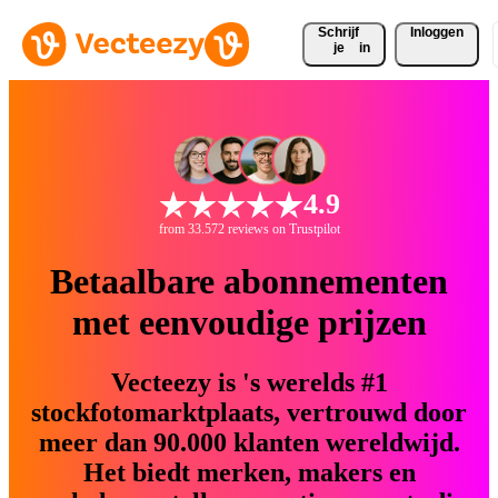
Schrijf 
Inloggen
je
in
4.9
from 33.572 reviews on Trustpilot
Betaalbare abonnementen
met eenvoudige prijzen
Vecteezy is 's werelds #1
stockfotomarktplaats, vertrouwd door
meer dan 90.000 klanten wereldwijd.
Het biedt merken, makers en