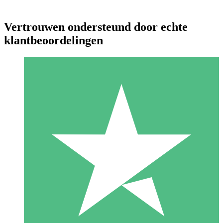
Vertrouwen ondersteund door echte
klantbeoordelingen
Individuele Creditpakketten
Betaal per gebruik met downloadtegoeden. Geen maandelijkse
verplichting vereist.
1 Downloaden
10
US$
00