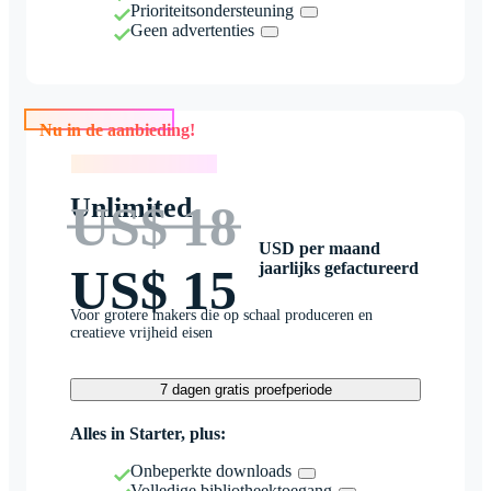
Prioriteitsondersteuning
Geen advertenties
Nu in de aanbieding!
Nu in de aanbieding!
Unlimited
US$ 18
USD per maand
jaarlijks gefactureerd
US$ 15
Voor grotere makers die op schaal produceren en
creatieve vrijheid eisen
7 dagen gratis proefperiode
Alles in Starter, plus:
Onbeperkte downloads
Volledige bibliotheektoegang