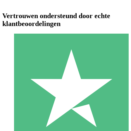
Vertrouwen ondersteund door echte
klantbeoordelingen
Individuele Creditpakketten
Betaal per gebruik met downloadtegoeden. Geen maandelijkse
verplichting vereist.
1 Downloaden
10
US$
00