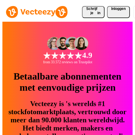
Schrijf 
Inloggen
je
in
4.9
from 33.572 reviews on Trustpilot
Betaalbare abonnementen
met eenvoudige prijzen
Vecteezy is 's werelds #1
stockfotomarktplaats, vertrouwd door
meer dan 90.000 klanten wereldwijd.
Het biedt merken, makers en