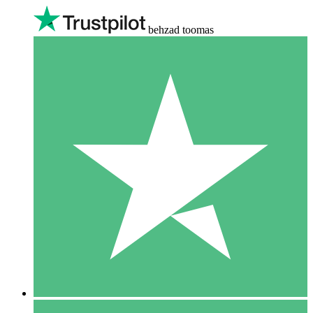
behzad toomas