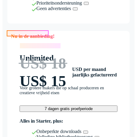
Prioriteitsondersteuning
Geen advertenties
Nu in de aanbieding!
Nu in de aanbieding!
Unlimited
US$ 18
USD per maand
jaarlijks gefactureerd
US$ 15
Voor grotere makers die op schaal produceren en
creatieve vrijheid eisen
7 dagen gratis proefperiode
Alles in Starter, plus:
Onbeperkte downloads
Volledige bibliotheektoegang