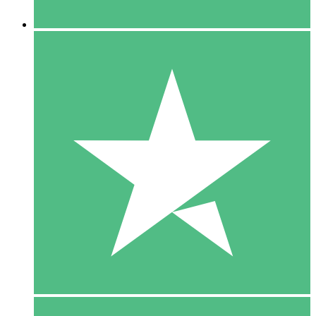
5 Downloaden
15
US$
00
10 Downloaden
20
US$
00