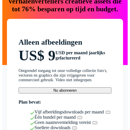
verhalenvertellers creatieve assets die
tot 76% besparen op tijd en budget.
Alleen afbeeldingen
US$ 9
USD per maand jaarlijks
gefactureerd
Ontgrendel toegang tot onze volledige collectie foto's,
vectoren en graphics die zijn vrijgegeven voor
commercieel gebruik. Video niet inbegrepen.
Nu abonneren
Plan bevat:
Vijf afbeeldingsdownloads per maand
Één bundel per maand
Geen naamsvermelding vereist
Snellere downloads