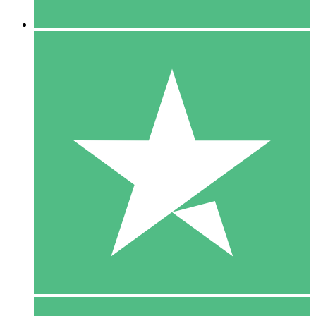
5 Downloaden
15
US$
00
10 Downloaden
20
US$
00