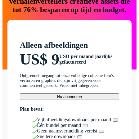
verhalenvertellers creatieve assets die
tot 76% besparen op tijd en budget.
Alleen afbeeldingen
US$ 9
USD per maand jaarlijks
gefactureerd
Ontgrendel toegang tot onze volledige collectie foto's,
vectoren en graphics die zijn vrijgegeven voor
commercieel gebruik. Video niet inbegrepen.
Nu abonneren
Plan bevat:
Vijf afbeeldingsdownloads per maand
Één bundel per maand
Geen naamsvermelding vereist
Snellere downloads