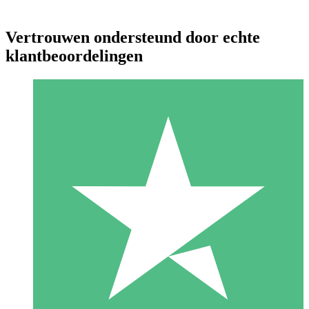
Vertrouwen ondersteund door echte
klantbeoordelingen
Individuele Creditpakketten
Betaal per gebruik met downloadtegoeden. Geen maandelijkse
verplichting vereist.
1 Downloaden
10
US$
00