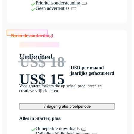
Prioriteitsondersteuning
Geen advertenties
Nu in de aanbieding!
Nu in de aanbieding!
Unlimited
US$ 18
USD per maand
jaarlijks gefactureerd
US$ 15
Voor grotere makers die op schaal produceren en
creatieve vrijheid eisen
7 dagen gratis proefperiode
Alles in Starter, plus:
Onbeperkte downloads
Volledige bibliotheektoegang