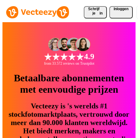
Schrijf 
Inloggen
je
in
4.9
from 33.572 reviews on Trustpilot
Betaalbare abonnementen
met eenvoudige prijzen
Vecteezy is 's werelds #1
stockfotomarktplaats, vertrouwd door
meer dan 90.000 klanten wereldwijd.
Het biedt merken, makers en