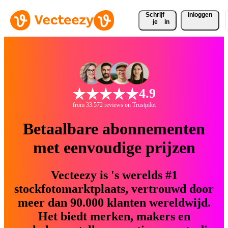
Schrijf 
Inloggen
je
in
4.9
from 33.572 reviews on Trustpilot
Betaalbare abonnementen
met eenvoudige prijzen
Vecteezy is 's werelds #1
stockfotomarktplaats, vertrouwd door
meer dan 90.000 klanten wereldwijd.
Het biedt merken, makers en