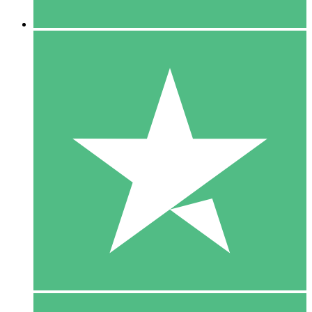
5 Downloaden
15
US$
00
10 Downloaden
20
US$
00