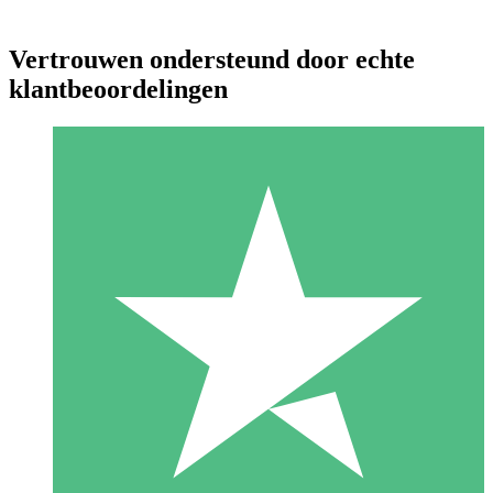
Vertrouwen ondersteund door echte
klantbeoordelingen
Individuele Creditpakketten
Betaal per gebruik met downloadtegoeden. Geen maandelijkse
verplichting vereist.
1 Downloaden
10
US$
00