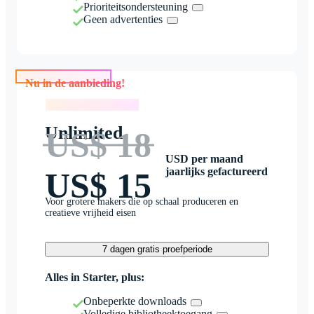
Prioriteitsondersteuning
Geen advertenties
Nu in de aanbieding!
Nu in de aanbieding!
Unlimited
US$ 18
USD per maand
jaarlijks gefactureerd
US$ 15
Voor grotere makers die op schaal produceren en
creatieve vrijheid eisen
7 dagen gratis proefperiode
Alles in Starter, plus:
Onbeperkte downloads
Volledige bibliotheektoegang