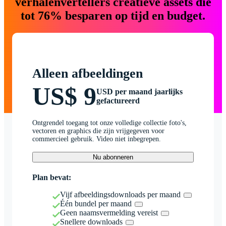
verhalenvertellers creatieve assets die
tot 76% besparen op tijd en budget.
Alleen afbeeldingen
US$ 9
USD per maand jaarlijks
gefactureerd
Ontgrendel toegang tot onze volledige collectie foto's,
vectoren en graphics die zijn vrijgegeven voor
commercieel gebruik. Video niet inbegrepen.
Nu abonneren
Plan bevat:
Vijf afbeeldingsdownloads per maand
Één bundel per maand
Geen naamsvermelding vereist
Snellere downloads