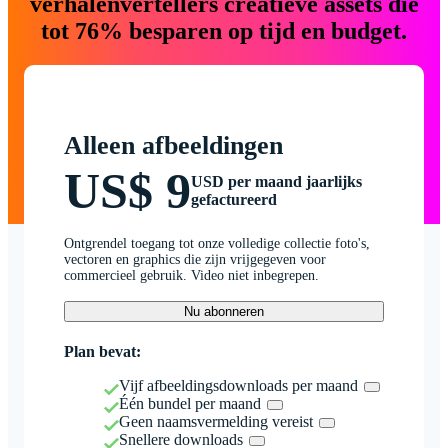
verhalenvertellers creatieve assets die
tot 76% besparen op tijd en budget.
Alleen afbeeldingen
US$ 9
USD per maand jaarlijks
gefactureerd
Ontgrendel toegang tot onze volledige collectie foto's,
vectoren en graphics die zijn vrijgegeven voor
commercieel gebruik. Video niet inbegrepen.
Nu abonneren
Plan bevat:
Vijf afbeeldingsdownloads per maand
Één bundel per maand
Geen naamsvermelding vereist
Snellere downloads