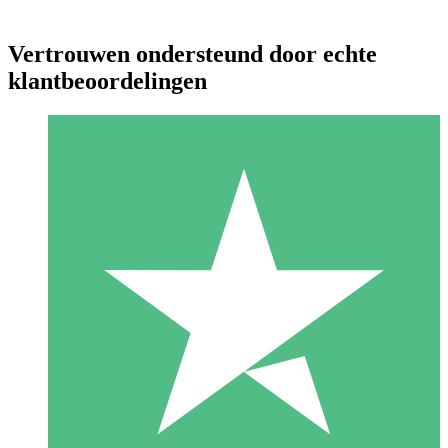
Vertrouwen ondersteund door echte
klantbeoordelingen
Individuele Creditpakketten
Betaal per gebruik met downloadtegoeden. Geen maandelijkse
verplichting vereist.
1 Downloaden
10
US$
00