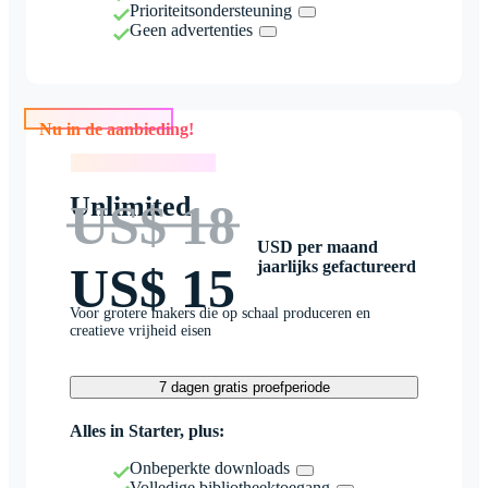
Prioriteitsondersteuning
Geen advertenties
Nu in de aanbieding!
Nu in de aanbieding!
Unlimited
US$ 18
USD per maand
jaarlijks gefactureerd
US$ 15
Voor grotere makers die op schaal produceren en
creatieve vrijheid eisen
7 dagen gratis proefperiode
Alles in Starter, plus:
Onbeperkte downloads
Volledige bibliotheektoegang