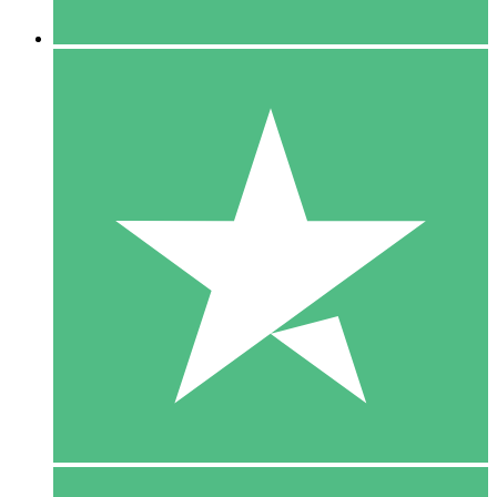
5 Downloaden
15
US$
00
10 Downloaden
20
US$
00