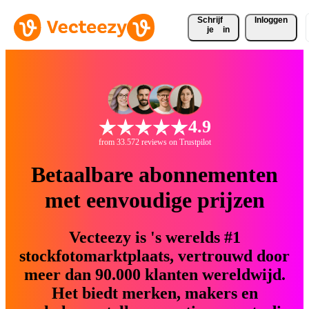
Schrijf 
Inloggen
je
in
4.9
from 33.572 reviews on Trustpilot
Betaalbare abonnementen
met eenvoudige prijzen
Vecteezy is 's werelds #1
stockfotomarktplaats, vertrouwd door
meer dan 90.000 klanten wereldwijd.
Het biedt merken, makers en