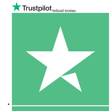
behzad toomas