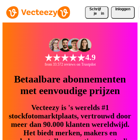
Schrijf 
Inloggen
je
in
4.9
from 33.572 reviews on Trustpilot
Betaalbare abonnementen
met eenvoudige prijzen
Vecteezy is 's werelds #1
stockfotomarktplaats, vertrouwd door
meer dan 90.000 klanten wereldwijd.
Het biedt merken, makers en