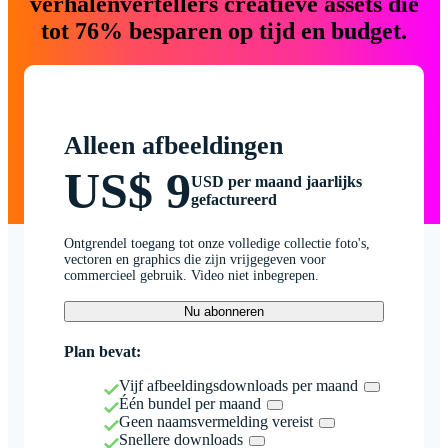
verhalenvertellers creatieve assets die
tot 76% besparen op tijd en budget.
Alleen afbeeldingen
US$ 9
USD per maand jaarlijks
gefactureerd
Ontgrendel toegang tot onze volledige collectie foto's,
vectoren en graphics die zijn vrijgegeven voor
commercieel gebruik. Video niet inbegrepen.
Nu abonneren
Plan bevat:
Vijf afbeeldingsdownloads per maand
Één bundel per maand
Geen naamsvermelding vereist
Snellere downloads