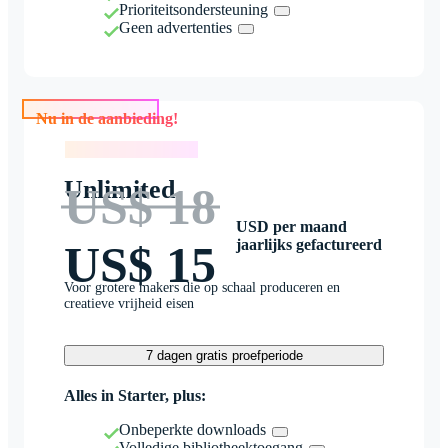
Prioriteitsondersteuning
Geen advertenties
Nu in de aanbieding!
Nu in de aanbieding!
Unlimited
US$ 18
USD per maand
jaarlijks gefactureerd
US$ 15
Voor grotere makers die op schaal produceren en
creatieve vrijheid eisen
7 dagen gratis proefperiode
Alles in Starter, plus:
Onbeperkte downloads
Volledige bibliotheektoegang