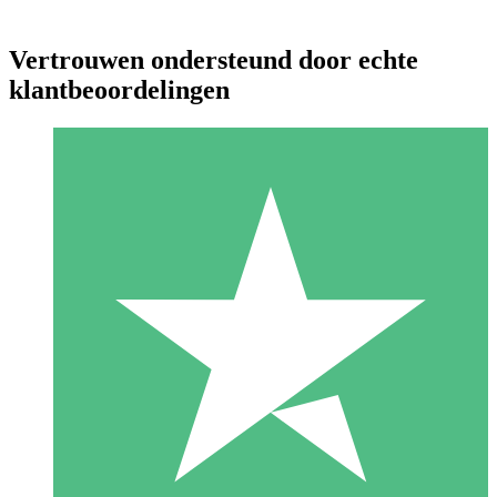
Vertrouwen ondersteund door echte
klantbeoordelingen
Individuele Creditpakketten
Betaal per gebruik met downloadtegoeden. Geen maandelijkse
verplichting vereist.
1 Downloaden
10
US$
00