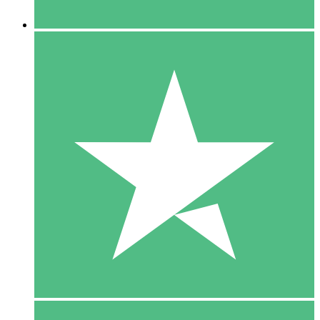
5 Downloaden
15
US$
00
10 Downloaden
20
US$
00