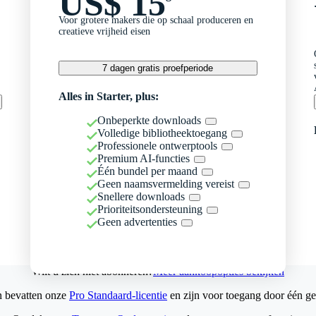
US$ 15
Voor grotere makers die op schaal produceren en
creatieve vrijheid eisen
7 dagen gratis proefperiode
Alles in Starter, plus:
Onbeperkte downloads
Volledige bibliotheektoegang
Professionele ontwerptools
Premium AI-functies
Één bundel per maand
Geen naamsvermelding vereist
Snellere downloads
Prioriteitsondersteuning
Geen advertenties
Wilt u zich niet abonneren?
Meer aankoopopties bekijken
n bevatten onze
Pro Standaard-licentie
en zijn voor toegang door één ge