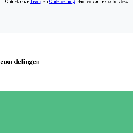
Ontdek onze
Team
- en
Onderneming
-plannen voor extra functies.
beoordelingen