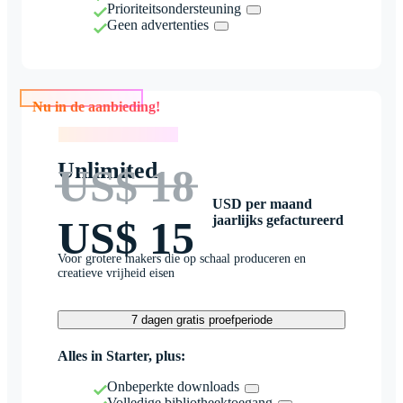
Prioriteitsondersteuning
Geen advertenties
Nu in de aanbieding!
Nu in de aanbieding!
Unlimited
US$ 18
USD per maand
jaarlijks gefactureerd
US$ 15
Voor grotere makers die op schaal produceren en
creatieve vrijheid eisen
7 dagen gratis proefperiode
Alles in Starter, plus:
Onbeperkte downloads
Volledige bibliotheektoegang