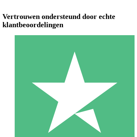
Vertrouwen ondersteund door echte
klantbeoordelingen
Individuele Creditpakketten
Betaal per gebruik met downloadtegoeden. Geen maandelijkse
verplichting vereist.
1 Downloaden
10
US$
00