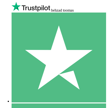
behzad toomas