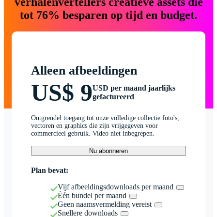
verhalenvertellers creatieve assets die
tot 76% besparen op tijd en budget.
Alleen afbeeldingen
US$ 9
USD per maand jaarlijks
gefactureerd
Ontgrendel toegang tot onze volledige collectie foto's,
vectoren en graphics die zijn vrijgegeven voor
commercieel gebruik. Video niet inbegrepen.
Nu abonneren
Plan bevat:
Vijf afbeeldingsdownloads per maand
Één bundel per maand
Geen naamsvermelding vereist
Snellere downloads