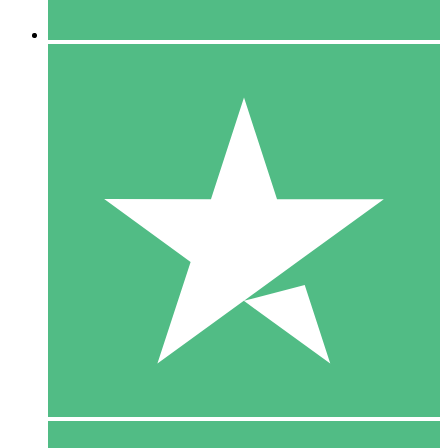
5 Downloaden
15
US$
00
10 Downloaden
20
US$
00