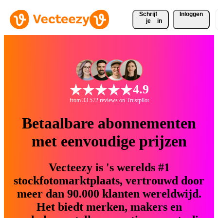
Schrijf 
Inloggen
je
in
4.9
from 33.572 reviews on Trustpilot
Betaalbare abonnementen
met eenvoudige prijzen
Vecteezy is 's werelds #1
stockfotomarktplaats, vertrouwd door
meer dan 90.000 klanten wereldwijd.
Het biedt merken, makers en