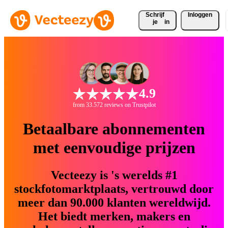
Schrijf 
Inloggen
je
in
4.9
from 33.572 reviews on Trustpilot
Betaalbare abonnementen
met eenvoudige prijzen
Vecteezy is 's werelds #1
stockfotomarktplaats, vertrouwd door
meer dan 90.000 klanten wereldwijd.
Het biedt merken, makers en