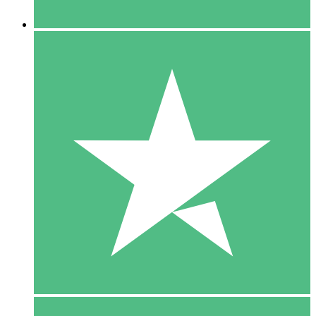
5 Downloaden
15
US$
00
10 Downloaden
20
US$
00