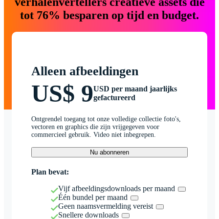
verhalenvertellers creatieve assets die
tot 76% besparen op tijd en budget.
Alleen afbeeldingen
US$ 9
USD per maand jaarlijks
gefactureerd
Ontgrendel toegang tot onze volledige collectie foto's,
vectoren en graphics die zijn vrijgegeven voor
commercieel gebruik. Video niet inbegrepen.
Nu abonneren
Plan bevat:
Vijf afbeeldingsdownloads per maand
Één bundel per maand
Geen naamsvermelding vereist
Snellere downloads