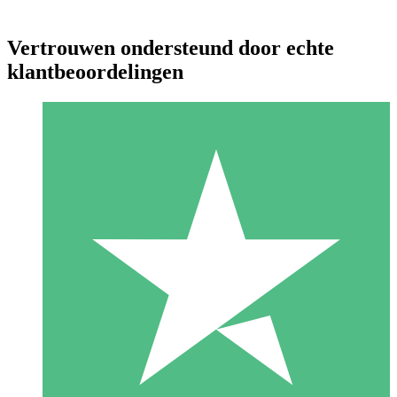
Vertrouwen ondersteund door echte
klantbeoordelingen
Individuele Creditpakketten
Betaal per gebruik met downloadtegoeden. Geen maandelijkse
verplichting vereist.
1 Downloaden
10
US$
00