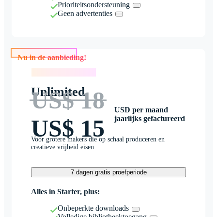
Prioriteitsondersteuning
Geen advertenties
Nu in de aanbieding!
Nu in de aanbieding!
Unlimited
US$ 18
USD per maand
jaarlijks gefactureerd
US$ 15
Voor grotere makers die op schaal produceren en
creatieve vrijheid eisen
7 dagen gratis proefperiode
Alles in Starter, plus:
Onbeperkte downloads
Volledige bibliotheektoegang