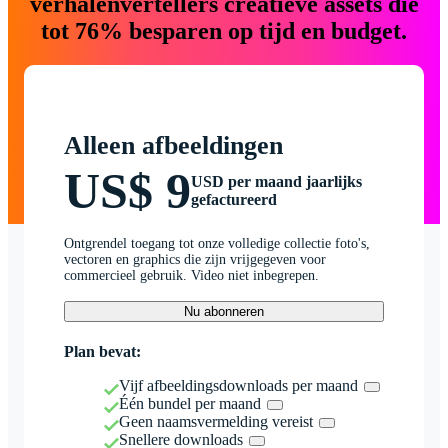
verhalenvertellers creatieve assets die
tot 76% besparen op tijd en budget.
Alleen afbeeldingen
US$ 9
USD per maand jaarlijks
gefactureerd
Ontgrendel toegang tot onze volledige collectie foto's,
vectoren en graphics die zijn vrijgegeven voor
commercieel gebruik. Video niet inbegrepen.
Nu abonneren
Plan bevat:
Vijf afbeeldingsdownloads per maand
Één bundel per maand
Geen naamsvermelding vereist
Snellere downloads