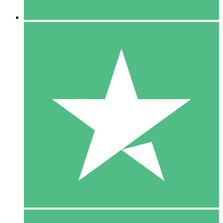
5 Downloaden
15
US$
00
10 Downloaden
20
US$
00