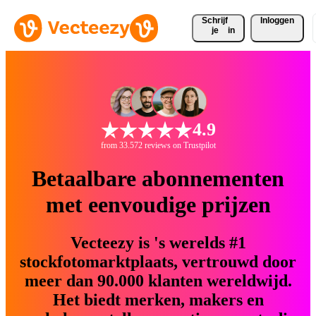
Schrijf 
Inloggen
je
in
4.9
from 33.572 reviews on Trustpilot
Betaalbare abonnementen
met eenvoudige prijzen
Vecteezy is 's werelds #1
stockfotomarktplaats, vertrouwd door
meer dan 90.000 klanten wereldwijd.
Het biedt merken, makers en