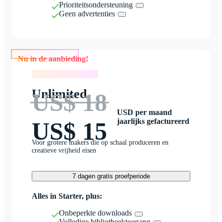
Prioriteitsondersteuning
Geen advertenties
Nu in de aanbieding!
Nu in de aanbieding!
Unlimited
US$ 18
USD per maand
jaarlijks gefactureerd
US$ 15
Voor grotere makers die op schaal produceren en
creatieve vrijheid eisen
7 dagen gratis proefperiode
Alles in Starter, plus:
Onbeperkte downloads
Volledige bibliotheektoegang