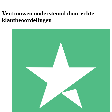
Vertrouwen ondersteund door echte
klantbeoordelingen
Individuele Creditpakketten
Betaal per gebruik met downloadtegoeden. Geen maandelijkse
verplichting vereist.
1 Downloaden
10
US$
00