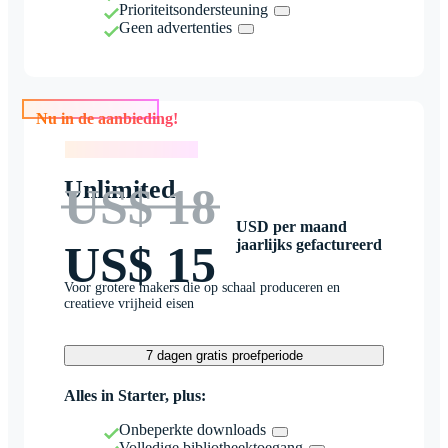
Prioriteitsondersteuning
Geen advertenties
Nu in de aanbieding!
Nu in de aanbieding!
Unlimited
US$ 18
USD per maand
jaarlijks gefactureerd
US$ 15
Voor grotere makers die op schaal produceren en
creatieve vrijheid eisen
7 dagen gratis proefperiode
Alles in Starter, plus:
Onbeperkte downloads
Volledige bibliotheektoegang