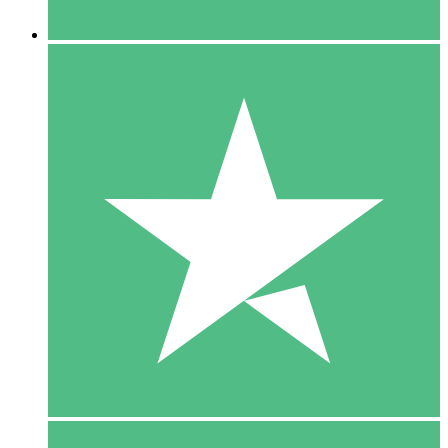
5 Downloaden
15
US$
00
10 Downloaden
20
US$
00