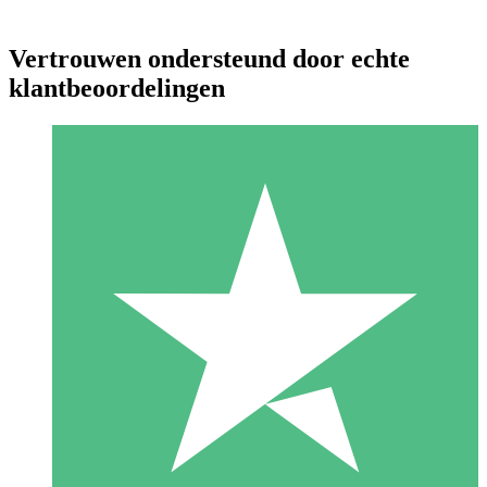
Vertrouwen ondersteund door echte
klantbeoordelingen
Individuele Creditpakketten
Betaal per gebruik met downloadtegoeden. Geen maandelijkse
verplichting vereist.
1 Downloaden
10
US$
00