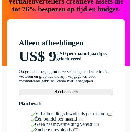
verhalenvertellers creatieve assets die
tot 76% besparen op tijd en budget.
Alleen afbeeldingen
US$ 9
USD per maand jaarlijks
gefactureerd
Ontgrendel toegang tot onze volledige collectie foto's,
vectoren en graphics die zijn vrijgegeven voor
commercieel gebruik. Video niet inbegrepen.
Nu abonneren
Plan bevat:
Vijf afbeeldingsdownloads per maand
Één bundel per maand
Geen naamsvermelding vereist
Snellere downloads