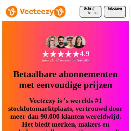
Schrijf 
Inloggen
je
in
4.9
from 33.572 reviews on Trustpilot
Betaalbare abonnementen
met eenvoudige prijzen
Vecteezy is 's werelds #1
stockfotomarktplaats, vertrouwd door
meer dan 90.000 klanten wereldwijd.
Het biedt merken, makers en