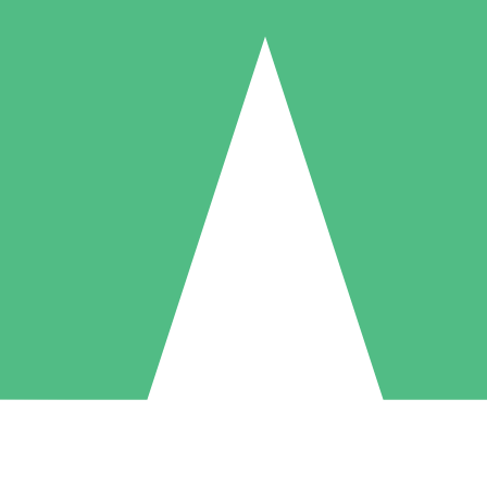
Individuele Creditpakketten
l per gebruik met downloadtegoeden. Geen maandelijkse verplichting ve
1 Downloaden
5 Downloaden
10 Downloaden
10
15
20
US$
00
US$
00
US$
00