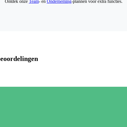
Ontdek onze
Team
- en
Onderneming
-plannen voor extra functies.
beoordelingen