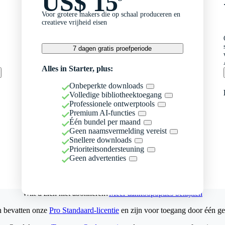
US$ 15
Voor grotere makers die op schaal produceren en
creatieve vrijheid eisen
7 dagen gratis proefperiode
Alles in Starter, plus:
Onbeperkte downloads
Volledige bibliotheektoegang
Professionele ontwerptools
Premium AI-functies
Één bundel per maand
Geen naamsvermelding vereist
Snellere downloads
Prioriteitsondersteuning
Geen advertenties
Wilt u zich niet abonneren?
Meer aankoopopties bekijken
n bevatten onze
Pro Standaard-licentie
en zijn voor toegang door één ge