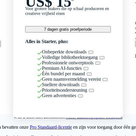
US$ 15
Voor grotere makers die op schaal produceren en
creatieve vrijheid eisen
7 dagen gratis proefperiode
Alles in Starter, plus:
Onbeperkte downloads
Volledige bibliotheektoegang
Professionele ontwerptools
Premium AI-functies
Één bundel per maand
Geen naamsvermelding vereist
Snellere downloads
Prioriteitsondersteuning
Geen advertenties
Wilt u zich niet abonneren?
Meer aankoopopties bekijken
n bevatten onze
Pro Standaard-licentie
en zijn voor toegang door één ge