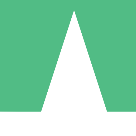
Individuele Creditpakketten
l per gebruik met downloadtegoeden. Geen maandelijkse verplichting ve
1 Downloaden
5 Downloaden
10 Downloaden
10
15
20
US$
00
US$
00
US$
00