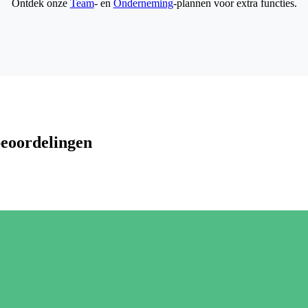
Ontdek onze
Team
- en
Onderneming
-plannen voor extra functies.
beoordelingen