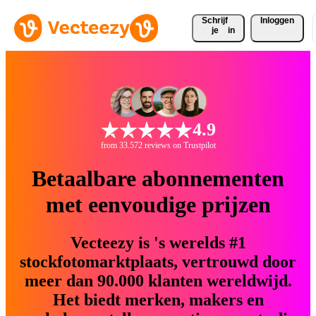
Schrijf 
Inloggen
je
in
4.9
from 33.572 reviews on Trustpilot
Betaalbare abonnementen
met eenvoudige prijzen
Vecteezy is 's werelds #1
stockfotomarktplaats, vertrouwd door
meer dan 90.000 klanten wereldwijd.
Het biedt merken, makers en