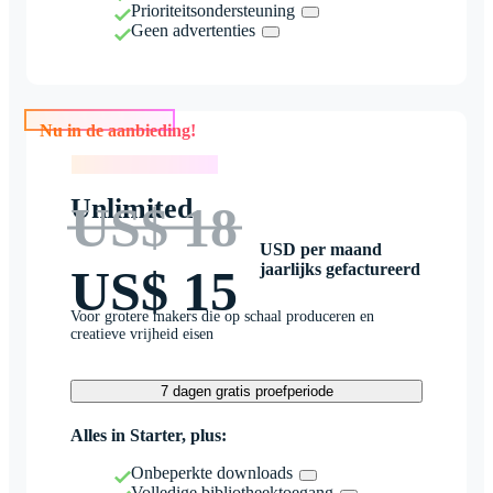
Prioriteitsondersteuning
Geen advertenties
Nu in de aanbieding!
Nu in de aanbieding!
Unlimited
US$ 18
USD per maand
jaarlijks gefactureerd
US$ 15
Voor grotere makers die op schaal produceren en
creatieve vrijheid eisen
7 dagen gratis proefperiode
Alles in Starter, plus:
Onbeperkte downloads
Volledige bibliotheektoegang