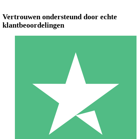
Vertrouwen ondersteund door echte
klantbeoordelingen
Individuele Creditpakketten
Betaal per gebruik met downloadtegoeden. Geen maandelijkse
verplichting vereist.
1 Downloaden
10
US$
00