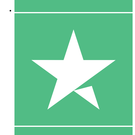
5 Downloaden
15
US$
00
10 Downloaden
20
US$
00