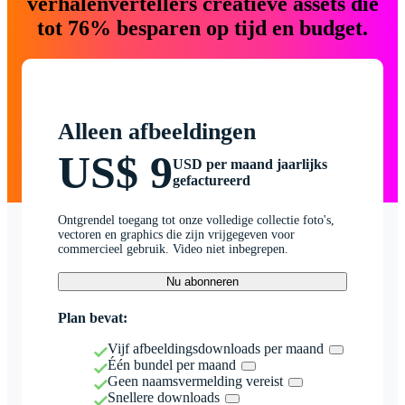
verhalenvertellers creatieve assets die
tot 76% besparen op tijd en budget.
Alleen afbeeldingen
US$ 9
USD per maand jaarlijks
gefactureerd
Ontgrendel toegang tot onze volledige collectie foto's,
vectoren en graphics die zijn vrijgegeven voor
commercieel gebruik. Video niet inbegrepen.
Nu abonneren
Plan bevat:
Vijf afbeeldingsdownloads per maand
Één bundel per maand
Geen naamsvermelding vereist
Snellere downloads