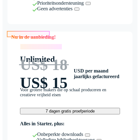
Prioriteitsondersteuning
Geen advertenties
Nu in de aanbieding!
Nu in de aanbieding!
Unlimited
US$ 18
USD per maand
jaarlijks gefactureerd
US$ 15
Voor grotere makers die op schaal produceren en
creatieve vrijheid eisen
7 dagen gratis proefperiode
Alles in Starter, plus:
Onbeperkte downloads
Volledige bibliotheektoegang