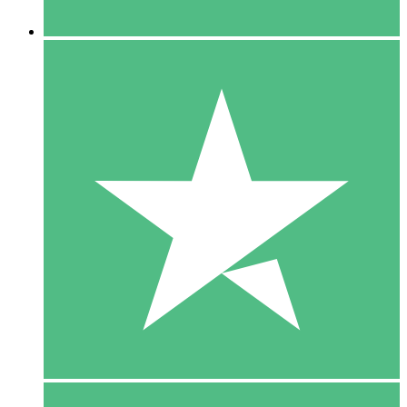
5 Downloaden
15
US$
00
10 Downloaden
20
US$
00