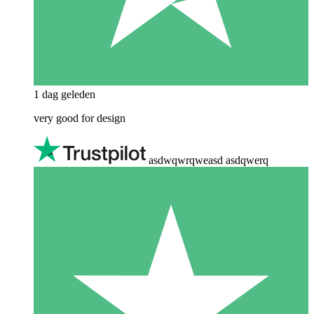
1 dag geleden
very good for design
asdwqwrqweasd asdqwerq