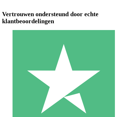
Vertrouwen ondersteund door echte
klantbeoordelingen
Individuele Creditpakketten
Betaal per gebruik met downloadtegoeden. Geen maandelijkse
verplichting vereist.
1 Downloaden
10
US$
00