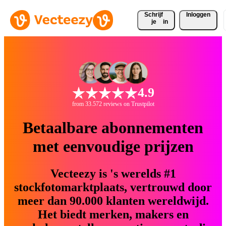
Schrijf 
Inloggen
je
in
4.9
from 33.572 reviews on Trustpilot
Betaalbare abonnementen
met eenvoudige prijzen
Vecteezy is 's werelds #1
stockfotomarktplaats, vertrouwd door
meer dan 90.000 klanten wereldwijd.
Het biedt merken, makers en