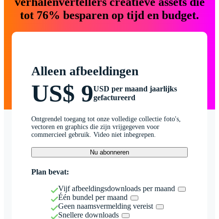
verhalenvertellers creatieve assets die
tot 76% besparen op tijd en budget.
Alleen afbeeldingen
US$ 9
USD per maand jaarlijks
gefactureerd
Ontgrendel toegang tot onze volledige collectie foto's,
vectoren en graphics die zijn vrijgegeven voor
commercieel gebruik. Video niet inbegrepen.
Nu abonneren
Plan bevat:
Vijf afbeeldingsdownloads per maand
Één bundel per maand
Geen naamsvermelding vereist
Snellere downloads