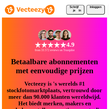
Schrijf 
Inloggen
je
in
4.9
from 33.572 reviews on Trustpilot
Betaalbare abonnementen
met eenvoudige prijzen
Vecteezy is 's werelds #1
stockfotomarktplaats, vertrouwd door
meer dan 90.000 klanten wereldwijd.
Het biedt merken, makers en