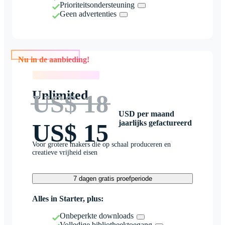
Prioriteitsondersteuning
Geen advertenties
Nu in de aanbieding!
Nu in de aanbieding!
Unlimited
US$ 18
USD per maand
jaarlijks gefactureerd
US$ 15
Voor grotere makers die op schaal produceren en
creatieve vrijheid eisen
7 dagen gratis proefperiode
Alles in Starter, plus:
Onbeperkte downloads
Volledige bibliotheektoegang