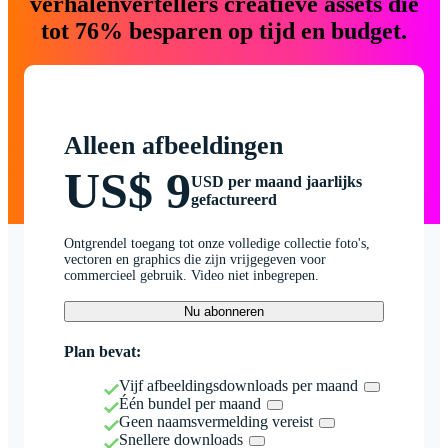
verhalenvertellers creatieve assets die
tot 76% besparen op tijd en budget.
Alleen afbeeldingen
US$ 9
USD per maand jaarlijks
gefactureerd
Ontgrendel toegang tot onze volledige collectie foto's,
vectoren en graphics die zijn vrijgegeven voor
commercieel gebruik. Video niet inbegrepen.
Nu abonneren
Plan bevat:
Vijf afbeeldingsdownloads per maand
Één bundel per maand
Geen naamsvermelding vereist
Snellere downloads