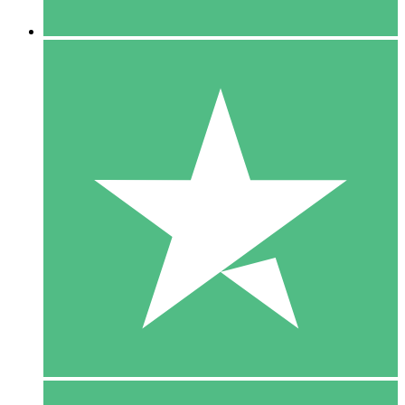
5 Downloaden
15
US$
00
10 Downloaden
20
US$
00