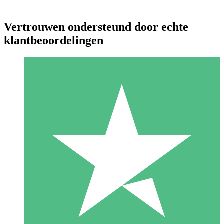
Vertrouwen ondersteund door echte
klantbeoordelingen
Individuele Creditpakketten
Betaal per gebruik met downloadtegoeden. Geen maandelijkse
verplichting vereist.
1 Downloaden
10
US$
00