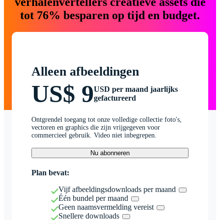
verhalenvertellers creatieve assets die
tot 76% besparen op tijd en budget.
Alleen afbeeldingen
US$ 9
USD per maand jaarlijks
gefactureerd
Ontgrendel toegang tot onze volledige collectie foto's,
vectoren en graphics die zijn vrijgegeven voor
commercieel gebruik. Video niet inbegrepen.
Nu abonneren
Plan bevat:
Vijf afbeeldingsdownloads per maand
Één bundel per maand
Geen naamsvermelding vereist
Snellere downloads