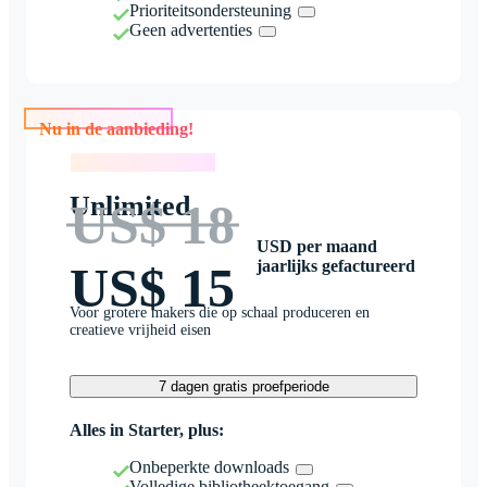
Prioriteitsondersteuning
Geen advertenties
Nu in de aanbieding!
Nu in de aanbieding!
Unlimited
US$ 18
USD per maand
jaarlijks gefactureerd
US$ 15
Voor grotere makers die op schaal produceren en
creatieve vrijheid eisen
7 dagen gratis proefperiode
Alles in Starter, plus:
Onbeperkte downloads
Volledige bibliotheektoegang