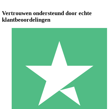
Vertrouwen ondersteund door echte
klantbeoordelingen
Individuele Creditpakketten
Betaal per gebruik met downloadtegoeden. Geen maandelijkse
verplichting vereist.
1 Downloaden
10
US$
00