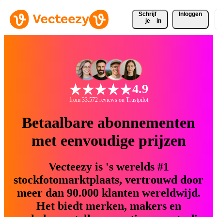
Schrijf 
Inloggen
je
in
4.9
from 33.572 reviews on Trustpilot
Betaalbare abonnementen
met eenvoudige prijzen
Vecteezy is 's werelds #1
stockfotomarktplaats, vertrouwd door
meer dan 90.000 klanten wereldwijd.
Het biedt merken, makers en