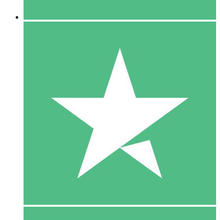
5 Downloaden
15
US$
00
10 Downloaden
20
US$
00