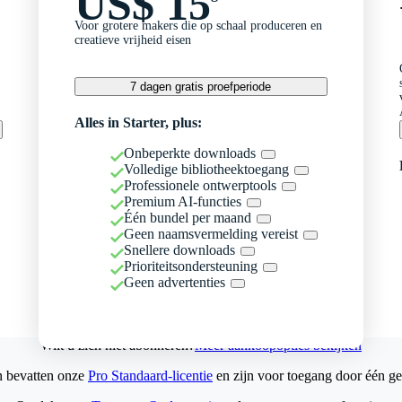
US$ 15
Voor grotere makers die op schaal produceren en
creatieve vrijheid eisen
7 dagen gratis proefperiode
Alles in Starter, plus:
Onbeperkte downloads
Volledige bibliotheektoegang
Professionele ontwerptools
Premium AI-functies
Één bundel per maand
Geen naamsvermelding vereist
Snellere downloads
Prioriteitsondersteuning
Geen advertenties
Wilt u zich niet abonneren?
Meer aankoopopties bekijken
n bevatten onze
Pro Standaard-licentie
en zijn voor toegang door één ge