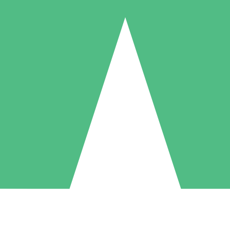
Individuele Creditpakketten
l per gebruik met downloadtegoeden. Geen maandelijkse verplichting ve
1 Downloaden
5 Downloaden
10 Downloaden
10
15
20
US$
00
US$
00
US$
00