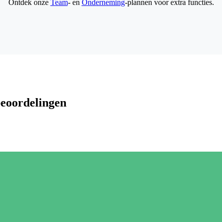
Ontdek onze
Team
- en
Onderneming
-plannen voor extra functies.
beoordelingen