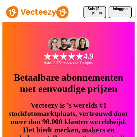
Schrijf 
Inloggen
je
in
4.9
from 33.572 reviews on Trustpilot
Betaalbare abonnementen
met eenvoudige prijzen
Vecteezy is 's werelds #1
stockfotomarktplaats, vertrouwd door
meer dan 90.000 klanten wereldwijd.
Het biedt merken, makers en