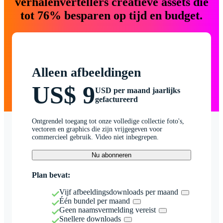
verhalenvertellers creatieve assets die
tot 76% besparen op tijd en budget.
Alleen afbeeldingen
US$ 9
USD per maand jaarlijks
gefactureerd
Ontgrendel toegang tot onze volledige collectie foto's,
vectoren en graphics die zijn vrijgegeven voor
commercieel gebruik. Video niet inbegrepen.
Nu abonneren
Plan bevat:
Vijf afbeeldingsdownloads per maand
Één bundel per maand
Geen naamsvermelding vereist
Snellere downloads