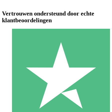
Vertrouwen ondersteund door echte
klantbeoordelingen
Individuele Creditpakketten
Betaal per gebruik met downloadtegoeden. Geen maandelijkse
verplichting vereist.
1 Downloaden
10
US$
00