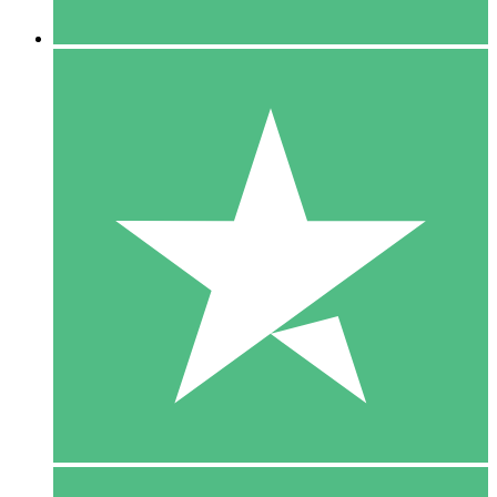
5 Downloaden
15
US$
00
10 Downloaden
20
US$
00