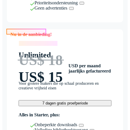
Prioriteitsondersteuning
Geen advertenties
Nu in de aanbieding!
Nu in de aanbieding!
Unlimited
US$ 18
USD per maand
jaarlijks gefactureerd
US$ 15
Voor grotere makers die op schaal produceren en
creatieve vrijheid eisen
7 dagen gratis proefperiode
Alles in Starter, plus:
Onbeperkte downloads
Volledige bibliotheektoegang