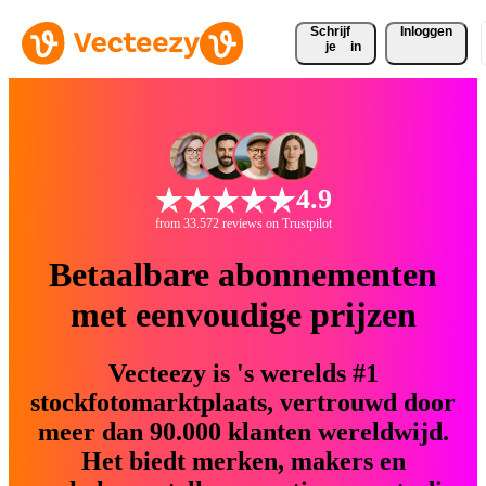
Schrijf 
Inloggen
je
in
4.9
from 33.572 reviews on Trustpilot
Betaalbare abonnementen
met eenvoudige prijzen
Vecteezy is 's werelds #1
stockfotomarktplaats, vertrouwd door
meer dan 90.000 klanten wereldwijd.
Het biedt merken, makers en