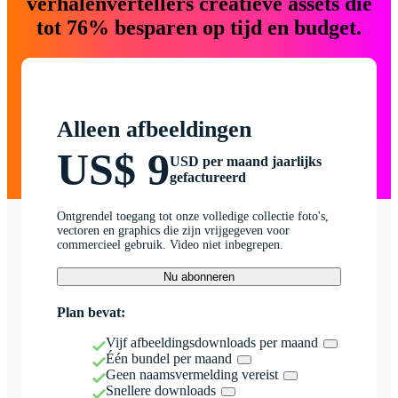
verhalenvertellers creatieve assets die
tot 76% besparen op tijd en budget.
Alleen afbeeldingen
US$ 9
USD per maand jaarlijks
gefactureerd
Ontgrendel toegang tot onze volledige collectie foto's,
vectoren en graphics die zijn vrijgegeven voor
commercieel gebruik. Video niet inbegrepen.
Nu abonneren
Plan bevat:
Vijf afbeeldingsdownloads per maand
Één bundel per maand
Geen naamsvermelding vereist
Snellere downloads