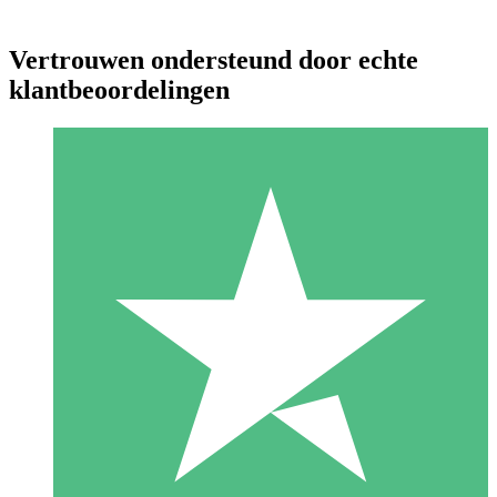
Vertrouwen ondersteund door echte
klantbeoordelingen
Individuele Creditpakketten
Betaal per gebruik met downloadtegoeden. Geen maandelijkse
verplichting vereist.
1 Downloaden
10
US$
00