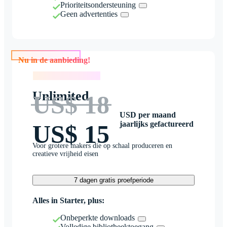
Prioriteitsondersteuning
Geen advertenties
Nu in de aanbieding!
Nu in de aanbieding!
Unlimited
US$ 18
USD per maand
jaarlijks gefactureerd
US$ 15
Voor grotere makers die op schaal produceren en
creatieve vrijheid eisen
7 dagen gratis proefperiode
Alles in Starter, plus:
Onbeperkte downloads
Volledige bibliotheektoegang