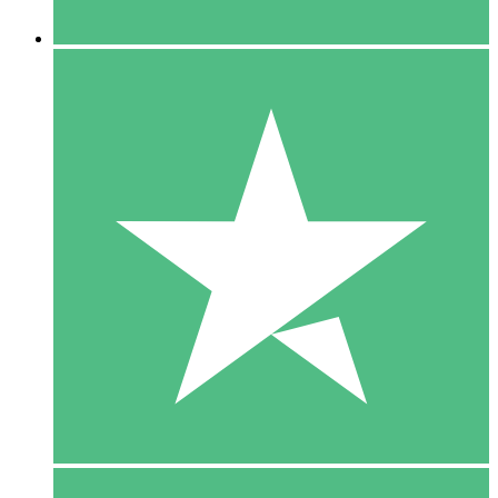
5 Downloaden
15
US$
00
10 Downloaden
20
US$
00