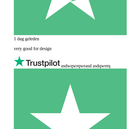
1 dag geleden
very good for design
asdwqwrqweasd asdqwerq