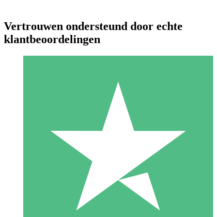
Vertrouwen ondersteund door echte
klantbeoordelingen
Individuele Creditpakketten
Betaal per gebruik met downloadtegoeden. Geen maandelijkse
verplichting vereist.
1 Downloaden
10
US$
00