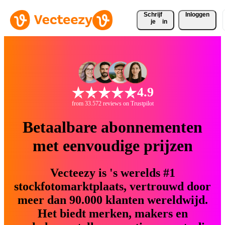
Schrijf 
Inloggen
je
in
4.9
from 33.572 reviews on Trustpilot
Betaalbare abonnementen
met eenvoudige prijzen
Vecteezy is 's werelds #1
stockfotomarktplaats, vertrouwd door
meer dan 90.000 klanten wereldwijd.
Het biedt merken, makers en