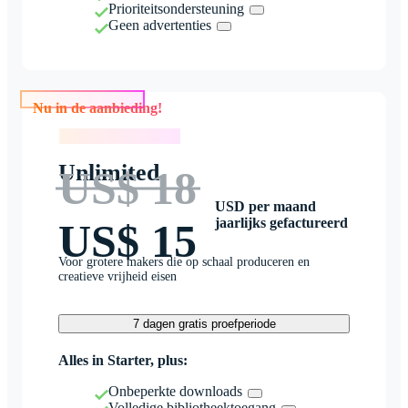
Prioriteitsondersteuning
Geen advertenties
Nu in de aanbieding!
Nu in de aanbieding!
Unlimited
US$ 18
USD per maand
jaarlijks gefactureerd
US$ 15
Voor grotere makers die op schaal produceren en
creatieve vrijheid eisen
7 dagen gratis proefperiode
Alles in Starter, plus:
Onbeperkte downloads
Volledige bibliotheektoegang