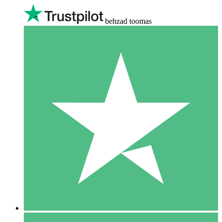
behzad toomas