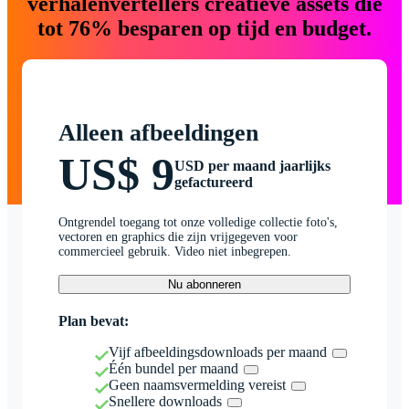
verhalenvertellers creatieve assets die
tot 76% besparen op tijd en budget.
Alleen afbeeldingen
US$ 9
USD per maand jaarlijks
gefactureerd
Ontgrendel toegang tot onze volledige collectie foto's,
vectoren en graphics die zijn vrijgegeven voor
commercieel gebruik. Video niet inbegrepen.
Nu abonneren
Plan bevat:
Vijf afbeeldingsdownloads per maand
Één bundel per maand
Geen naamsvermelding vereist
Snellere downloads