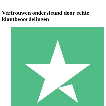
Vertrouwen ondersteund door echte
klantbeoordelingen
Individuele Creditpakketten
Betaal per gebruik met downloadtegoeden. Geen maandelijkse
verplichting vereist.
1 Downloaden
10
US$
00