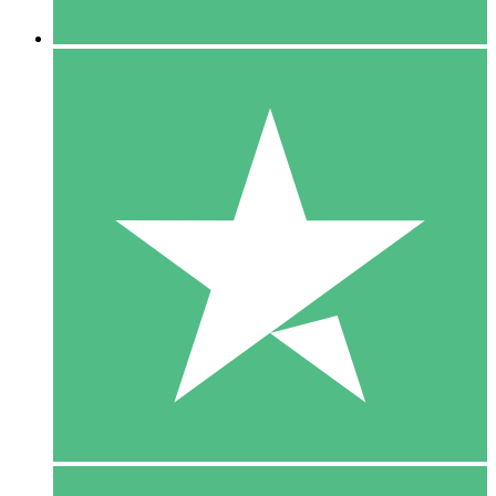
5 Downloaden
15
US$
00
10 Downloaden
20
US$
00