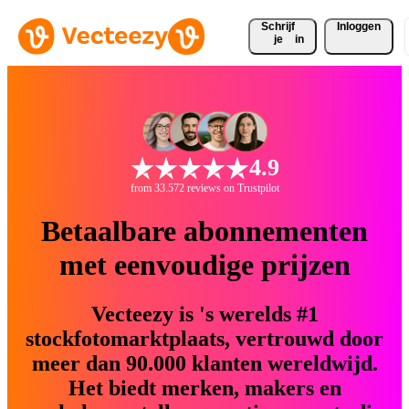
Schrijf 
Inloggen
je
in
4.9
from 33.572 reviews on Trustpilot
Betaalbare abonnementen
met eenvoudige prijzen
Vecteezy is 's werelds #1
stockfotomarktplaats, vertrouwd door
meer dan 90.000 klanten wereldwijd.
Het biedt merken, makers en