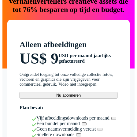
verhalenvertellers creatieve assets die
tot 76% besparen op tijd en budget.
Alleen afbeeldingen
US$ 9
USD per maand jaarlijks
gefactureerd
Ontgrendel toegang tot onze volledige collectie foto's,
vectoren en graphics die zijn vrijgegeven voor
commercieel gebruik. Video niet inbegrepen.
Nu abonneren
Plan bevat:
Vijf afbeeldingsdownloads per maand
Één bundel per maand
Geen naamsvermelding vereist
Snellere downloads