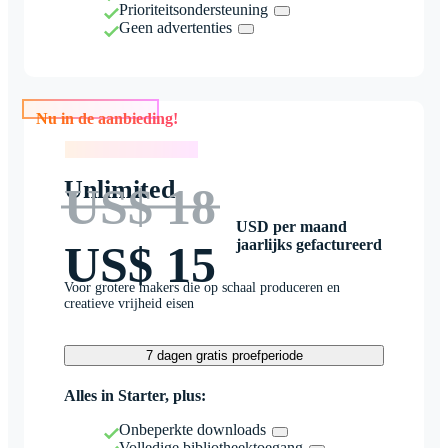
Prioriteitsondersteuning
Geen advertenties
Nu in de aanbieding!
Nu in de aanbieding!
Unlimited
US$ 18
USD per maand
jaarlijks gefactureerd
US$ 15
Voor grotere makers die op schaal produceren en
creatieve vrijheid eisen
7 dagen gratis proefperiode
Alles in Starter, plus:
Onbeperkte downloads
Volledige bibliotheektoegang