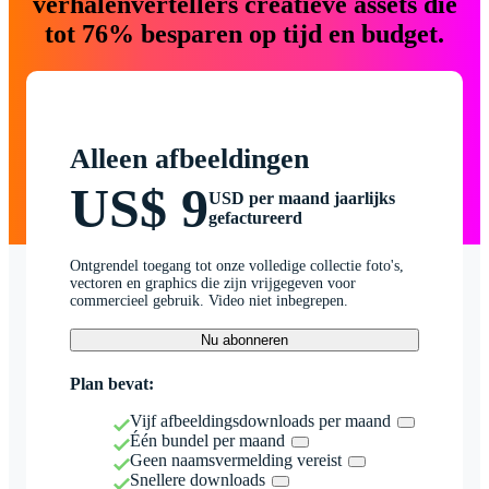
verhalenvertellers creatieve assets die
tot 76% besparen op tijd en budget.
Alleen afbeeldingen
US$ 9
USD per maand jaarlijks
gefactureerd
Ontgrendel toegang tot onze volledige collectie foto's,
vectoren en graphics die zijn vrijgegeven voor
commercieel gebruik. Video niet inbegrepen.
Nu abonneren
Plan bevat:
Vijf afbeeldingsdownloads per maand
Één bundel per maand
Geen naamsvermelding vereist
Snellere downloads