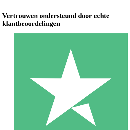
Vertrouwen ondersteund door echte
klantbeoordelingen
Individuele Creditpakketten
Betaal per gebruik met downloadtegoeden. Geen maandelijkse
verplichting vereist.
1 Downloaden
10
US$
00