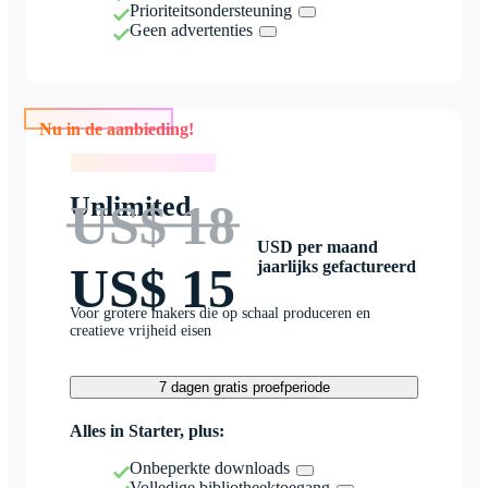
Prioriteitsondersteuning
Geen advertenties
Nu in de aanbieding!
Nu in de aanbieding!
Unlimited
US$ 18
USD per maand
jaarlijks gefactureerd
US$ 15
Voor grotere makers die op schaal produceren en
creatieve vrijheid eisen
7 dagen gratis proefperiode
Alles in Starter, plus:
Onbeperkte downloads
Volledige bibliotheektoegang