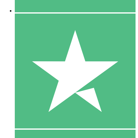
5 Downloaden
15
US$
00
10 Downloaden
20
US$
00