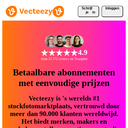
Schrijf 
Inloggen
je
in
4.9
from 33.572 reviews on Trustpilot
Betaalbare abonnementen
met eenvoudige prijzen
Vecteezy is 's werelds #1
stockfotomarktplaats, vertrouwd door
meer dan 90.000 klanten wereldwijd.
Het biedt merken, makers en