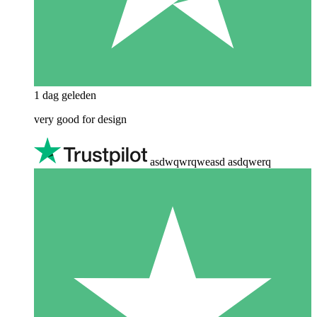
1 dag geleden
very good for design
asdwqwrqweasd asdqwerq