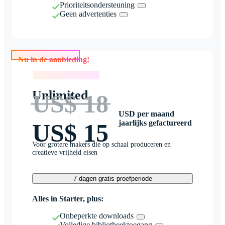
Prioriteitsondersteuning
Geen advertenties
Nu in de aanbieding!
Nu in de aanbieding!
Unlimited
US$ 18
USD per maand
jaarlijks gefactureerd
US$ 15
Voor grotere makers die op schaal produceren en
creatieve vrijheid eisen
7 dagen gratis proefperiode
Alles in Starter, plus:
Onbeperkte downloads
Volledige bibliotheektoegang