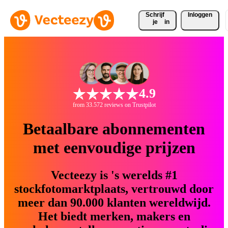
Schrijf 
Inloggen
je
in
4.9
from 33.572 reviews on Trustpilot
Betaalbare abonnementen
met eenvoudige prijzen
Vecteezy is 's werelds #1
stockfotomarktplaats, vertrouwd door
meer dan 90.000 klanten wereldwijd.
Het biedt merken, makers en