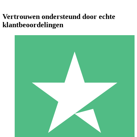
Vertrouwen ondersteund door echte
klantbeoordelingen
Individuele Creditpakketten
Betaal per gebruik met downloadtegoeden. Geen maandelijkse
verplichting vereist.
1 Downloaden
10
US$
00