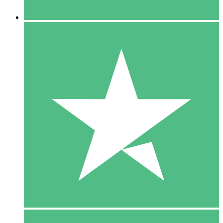
5 Downloaden
15
US$
00
10 Downloaden
20
US$
00