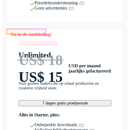
Prioriteitsondersteuning
Geen advertenties
Nu in de aanbieding!
Nu in de aanbieding!
Unlimited
US$ 18
USD per maand
jaarlijks gefactureerd
US$ 15
Voor grotere makers die op schaal produceren en
creatieve vrijheid eisen
7 dagen gratis proefperiode
Alles in Starter, plus:
Onbeperkte downloads
Volledige bibliotheektoegang