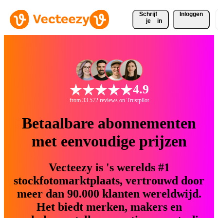
Schrijf 
Inloggen
je
in
4.9
from 33.572 reviews on Trustpilot
Betaalbare abonnementen
met eenvoudige prijzen
Vecteezy is 's werelds #1
stockfotomarktplaats, vertrouwd door
meer dan 90.000 klanten wereldwijd.
Het biedt merken, makers en