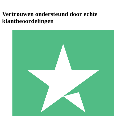
Vertrouwen ondersteund door echte
klantbeoordelingen
Individuele Creditpakketten
Betaal per gebruik met downloadtegoeden. Geen maandelijkse
verplichting vereist.
1 Downloaden
10
US$
00