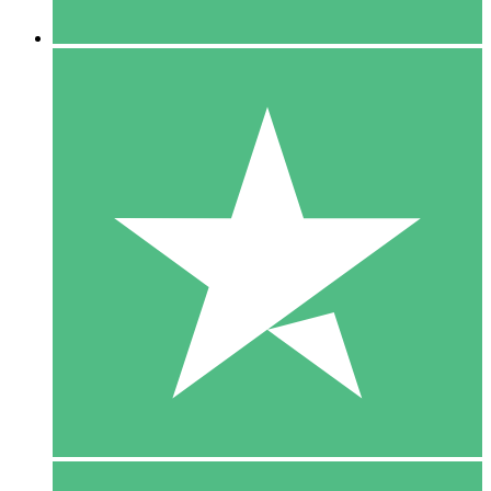
5 Downloaden
15
US$
00
10 Downloaden
20
US$
00