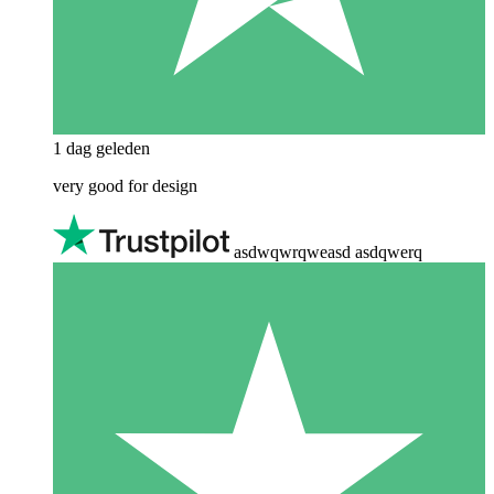
1 dag geleden
very good for design
asdwqwrqweasd asdqwerq