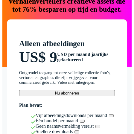
verhalenvertellers creatieve assets die
tot 76% besparen op tijd en budget.
Alleen afbeeldingen
US$ 9
USD per maand jaarlijks
gefactureerd
Ontgrendel toegang tot onze volledige collectie foto's,
vectoren en graphics die zijn vrijgegeven voor
commercieel gebruik. Video niet inbegrepen.
Nu abonneren
Plan bevat:
Vijf afbeeldingsdownloads per maand
Één bundel per maand
Geen naamsvermelding vereist
Snellere downloads