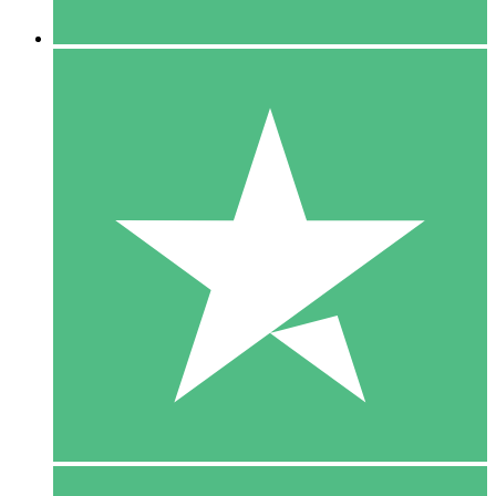
5 Downloaden
15
US$
00
10 Downloaden
20
US$
00