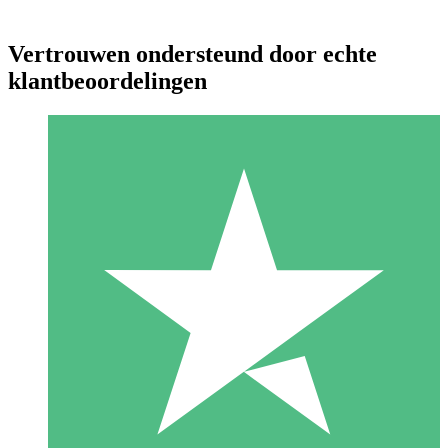
Vertrouwen ondersteund door echte
klantbeoordelingen
Individuele Creditpakketten
Betaal per gebruik met downloadtegoeden. Geen maandelijkse
verplichting vereist.
1 Downloaden
10
US$
00