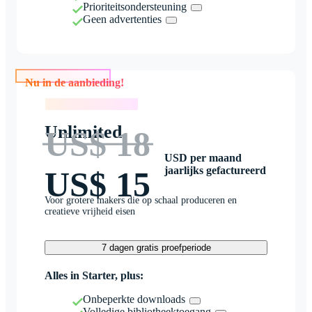
Prioriteitsondersteuning
Geen advertenties
Nu in de aanbieding!
Nu in de aanbieding!
Unlimited
US$ 18
USD per maand
jaarlijks gefactureerd
US$ 15
Voor grotere makers die op schaal produceren en
creatieve vrijheid eisen
7 dagen gratis proefperiode
Alles in Starter, plus:
Onbeperkte downloads
Volledige bibliotheektoegang