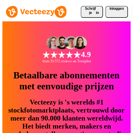
Schrijf 
Inloggen
je
in
4.9
from 33.572 reviews on Trustpilot
Betaalbare abonnementen
met eenvoudige prijzen
Vecteezy is 's werelds #1
stockfotomarktplaats, vertrouwd door
meer dan 90.000 klanten wereldwijd.
Het biedt merken, makers en