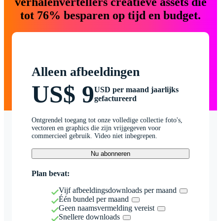
verhalenvertellers creatieve assets die
tot 76% besparen op tijd en budget.
Alleen afbeeldingen
US$ 9
USD per maand jaarlijks
gefactureerd
Ontgrendel toegang tot onze volledige collectie foto's,
vectoren en graphics die zijn vrijgegeven voor
commercieel gebruik. Video niet inbegrepen.
Nu abonneren
Plan bevat:
Vijf afbeeldingsdownloads per maand
Één bundel per maand
Geen naamsvermelding vereist
Snellere downloads