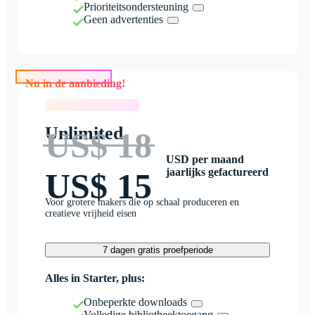
Prioriteitsondersteuning
Geen advertenties
Nu in de aanbieding!
Nu in de aanbieding!
Unlimited
US$ 18
USD per maand
jaarlijks gefactureerd
US$ 15
Voor grotere makers die op schaal produceren en
creatieve vrijheid eisen
7 dagen gratis proefperiode
Alles in Starter, plus:
Onbeperkte downloads
Volledige bibliotheektoegang