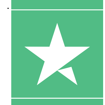
5 Downloaden
15
US$
00
10 Downloaden
20
US$
00