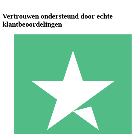
Vertrouwen ondersteund door echte
klantbeoordelingen
Individuele Creditpakketten
Betaal per gebruik met downloadtegoeden. Geen maandelijkse
verplichting vereist.
1 Downloaden
10
US$
00