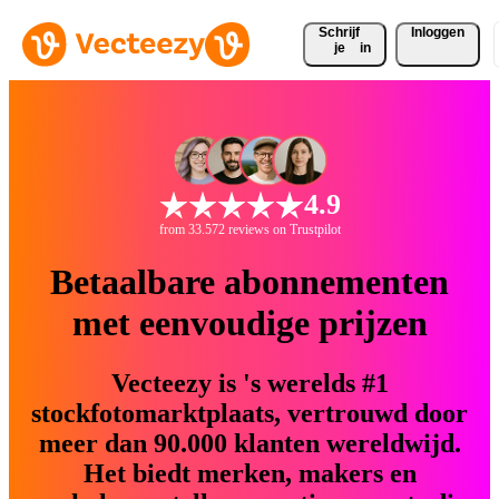
Schrijf 
Inloggen
je
in
4.9
from 33.572 reviews on Trustpilot
Betaalbare abonnementen
met eenvoudige prijzen
Vecteezy is 's werelds #1
stockfotomarktplaats, vertrouwd door
meer dan 90.000 klanten wereldwijd.
Het biedt merken, makers en