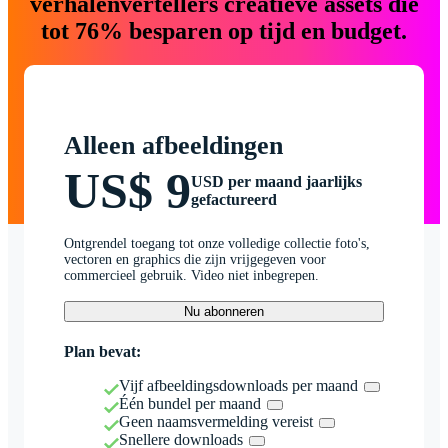
verhalenvertellers creatieve assets die
tot 76% besparen op tijd en budget.
Alleen afbeeldingen
US$ 9
USD per maand jaarlijks
gefactureerd
Ontgrendel toegang tot onze volledige collectie foto's,
vectoren en graphics die zijn vrijgegeven voor
commercieel gebruik. Video niet inbegrepen.
Nu abonneren
Plan bevat:
Vijf afbeeldingsdownloads per maand
Één bundel per maand
Geen naamsvermelding vereist
Snellere downloads