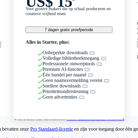
US$ 15
Voor grotere makers die op schaal produceren en
creatieve vrijheid eisen
7 dagen gratis proefperiode
Alles in Starter, plus:
Onbeperkte downloads
Volledige bibliotheektoegang
Professionele ontwerptools
Premium AI-functies
Één bundel per maand
Geen naamsvermelding vereist
Snellere downloads
Prioriteitsondersteuning
Geen advertenties
Wilt u zich niet abonneren?
Meer aankoopopties bekijken
n bevatten onze
Pro Standaard-licentie
en zijn voor toegang door één ge