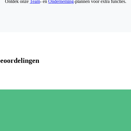
Ontdek onze
Team
- en
Onderneming
-plannen voor extra functies.
beoordelingen