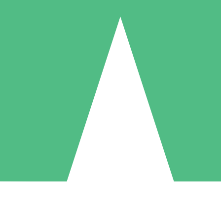
Individuele Creditpakketten
l per gebruik met downloadtegoeden. Geen maandelijkse verplichting ve
1 Downloaden
5 Downloaden
10 Downloaden
10
15
20
US$
00
US$
00
US$
00